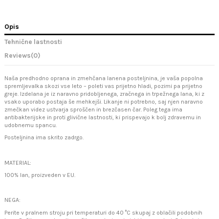
Opis
Tehnične lastnosti
Reviews
(0)
Naša predhodno oprana in zmehčana lanena posteljnina, je vaša popolna
spremljevalka skozi vse leto – poleti vas prijetno hladi, pozimi pa prijetno
greje. Izdelana je iz naravno pridobljenega, zračnega in trpežnega lana, ki z
vsako uporabo postaja še mehkejši. Likanje ni potrebno, saj njen naravno
zmečkan videz ustvarja sproščen in brezčasen čar. Poleg tega ima
antibakterijske in proti glivične lastnosti, ki prispevajo k bolj zdravemu in
udobnemu spancu.
Posteljnina ima skrito zadrgo.
MATERIAL:
100% lan, proizveden v EU.
NEGA:
Perite v pralnem stroju pri temperaturi do 40 °C skupaj z oblačili podobnih