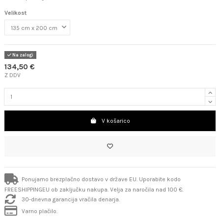
Velikost
Na zalogi
134,50 €
Z DDV
V košarico
Ponujamo brezplačno dostavo v države EU. Uporabite kodo
FREESHIPPINGEU ob zaključku nakupa. Velja za naročila nad 100 €.
30-dnevna garancija vračila denarja.
Varno plačilo.