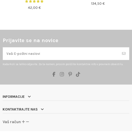
134,50 €
42,00 €
Prijavite se na novice
Kadarkoli se lahko odjavite. Za ta namen, prosim poiščite kontaktne info v pravnem obvestilu.
INFORMACIJE
KONTAKTIRAJTE NAS
Vaš račun