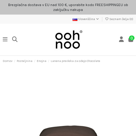
Brezplačna dostava v EU nad 100 €, uporabite kodo FREESHIPPINGEU ob
zaključku nakupa
Slovenščina
Seznam želja (
0
)
0
Domov
Posteljnina
Enojna
Lanena prevleka za odejo Chocolate