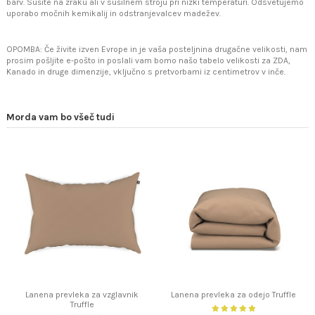
barv. Sušite na zraku ali v sušilnem stroju pri nizki temperaturi. Odsvetujemo
uporabo močnih kemikalij in odstranjevalcev madežev.
OPOMBA: Če živite izven Evrope in je vaša posteljnina drugačne velikosti, nam
prosim pošljite e-pošto in poslali vam bomo našo tabelo velikosti za ZDA,
Kanado in druge dimenzije, vključno s pretvorbami iz centimetrov v inče.
Morda vam bo všeč tudi
Lanena prevleka za vzglavnik
Lanena prevleka za odejo Truffle
Truffle