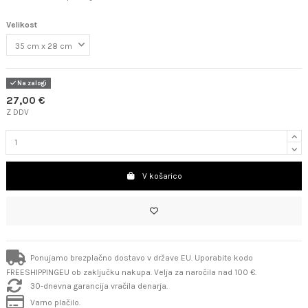
Velikost
Na zalogi
27,00 €
Z DDV
V košarico
Ponujamo brezplačno dostavo v države EU. Uporabite kodo
FREESHIPPINGEU ob zaključku nakupa. Velja za naročila nad 100 €.
30-dnevna garancija vračila denarja.
Varno plačilo.