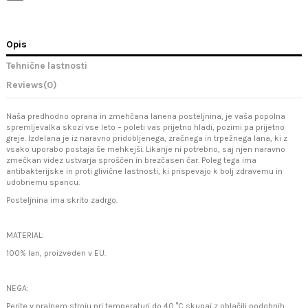
Opis
Tehnične lastnosti
Reviews
(0)
Naša predhodno oprana in zmehčana lanena posteljnina, je vaša popolna
spremljevalka skozi vse leto – poleti vas prijetno hladi, pozimi pa prijetno
greje. Izdelana je iz naravno pridobljenega, zračnega in trpežnega lana, ki z
vsako uporabo postaja še mehkejši. Likanje ni potrebno, saj njen naravno
zmečkan videz ustvarja sproščen in brezčasen čar. Poleg tega ima
antibakterijske in proti glivične lastnosti, ki prispevajo k bolj zdravemu in
udobnemu spancu.
Posteljnina ima skrito zadrgo.
MATERIAL:
100% lan, proizveden v EU.
NEGA:
Perite v pralnem stroju pri temperaturi do 40 °C skupaj z oblačili podobnih