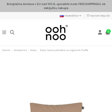
Brezplačna dostava v EU nad 100 €, uporabite kodo FREESHIPPINGEU ob
zaključku nakupa
Slovenščina
Seznam želja (
0
)
0
Domov
Posteljnina
Baby
Baby lanena prevleka za vzglavnik Truffle