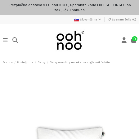
Brezplačna dostava v EU nad 100 €, uporabite kodo FREESHIPPINGEU ob
zaključku nakupa
Slovenščina
Seznam želja (
0
)
0
Domov
Posteljnina
Baby
Baby muslin prevleka za vzglavnik White