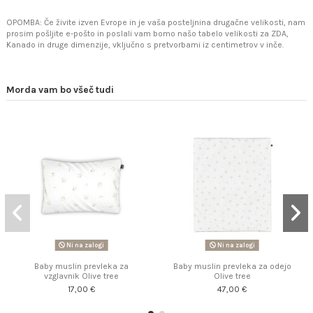
OPOMBA: Če živite izven Evrope in je vaša posteljnina drugačne velikosti, nam
prosim pošljite e-pošto in poslali vam bomo našo tabelo velikosti za ZDA,
Kanado in druge dimenzije, vključno s pretvorbami iz centimetrov v inče.
Morda vam bo všeč tudi
Ni na zalogi
Ni na zalogi
Baby muslin prevleka za
Baby muslin prevleka za odejo
vzglavnik Olive tree
Olive tree
17,00 €
47,00 €