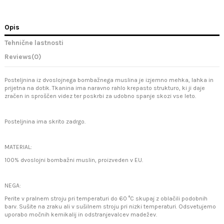
Opis
Tehnične lastnosti
Reviews
(0)
Posteljnina iz dvoslojnega bombažnega muslina je izjemno mehka, lahka in
prijetna na dotik. Tkanina ima naravno rahlo krepasto strukturo, ki ji daje
zračen in sproščen videz ter poskrbi za udobno spanje skozi vse leto.
Posteljnina ima skrito zadrgo.
MATERIAL:
100% dvoslojni bombažni muslin, proizveden v EU.
NEGA:
Perite v pralnem stroju pri temperaturi do 60 °C skupaj z oblačili podobnih
barv. Sušite na zraku ali v sušilnem stroju pri nizki temperaturi. Odsvetujemo
uporabo močnih kemikalij in odstranjevalcev madežev.