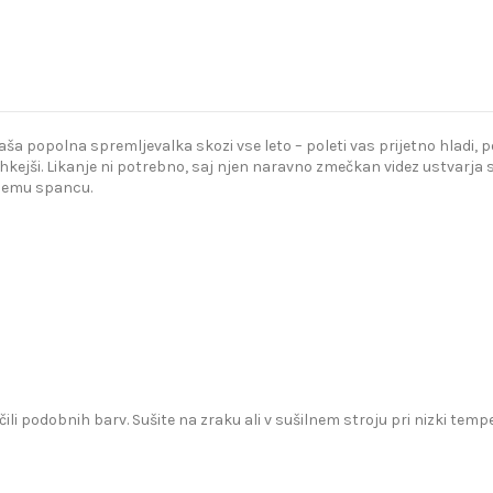
popolna spremljevalka skozi vse leto – poleti vas prijetno hladi, poz
kejši. Likanje ni potrebno, saj njen naravno zmečkan videz ustvarja s
bnemu spancu.
čili podobnih barv. Sušite na zraku ali v sušilnem stroju pri nizki te