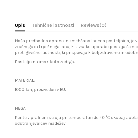
Opis
Tehnične lastnosti
Reviews
(0)
Naša predhodno oprana in zmehčana lanena posteljnina, je vaša 
zračnega in trpežnega lana, ki z vsako uporabo postaja še meh
proti glivične lastnosti, ki prispevajo k bolj zdravemu in udo
Posteljnina ima skrito zadrgo.
MATERIAL:
100% lan, proizveden v EU.
NEGA:
Perite v pralnem stroju pri temperaturi do 40 °C skupaj z obla
odstranjevalcev madežev.