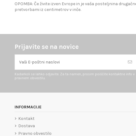
OPOMBA: Če živite izven Evrope in je vaša posteljnina drugačne
pretvorbami iz centimetrov v inče.
Prijavite se na novice
Kadarkoli se lahko odjavite. Za ta namen, prosim poiščite kontaktne info v
pravnem obvestilu.
INFORMACIJE
Kontakt
Dostava
Pravno obvestilo