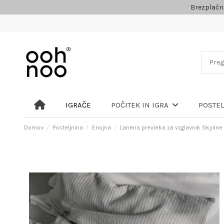
Brezplačn
IGRAČE
POČITEK IN IGRA
POSTE
Domov
Posteljnina
Enojna
Lanena prevleka za vzglavnik Skyline