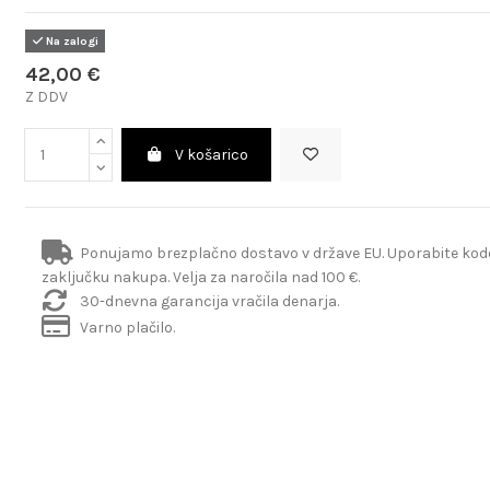
Na zalogi
42,00 €
Z DDV
V košarico
Ponujamo brezplačno dostavo v države EU. Uporabite ko
zaključku nakupa. Velja za naročila nad 100 €.
30-dnevna garancija vračila denarja.
Varno plačilo.