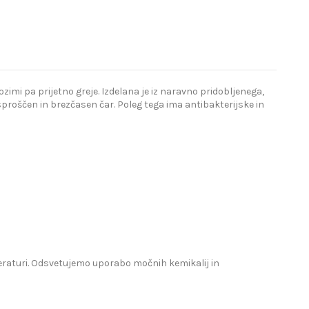
imi pa prijetno greje. Izdelana je iz naravno pridobljenega,
proščen in brezčasen čar. Poleg tega ima antibakterijske in
mperaturi. Odsvetujemo uporabo močnih kemikalij in