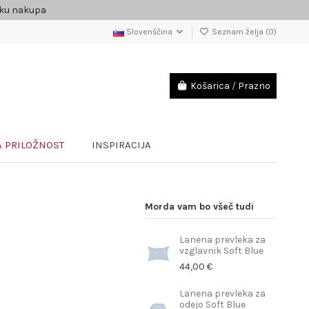
čku nakupa
Slovenščina
Seznam želja (
0
)
Košarica
/
Prazno
 PRILOŽNOST
INSPIRACIJA
Morda vam bo všeč tudi
Lanena prevleka za
vzglavnik Soft Blue
44,00 €
Lanena prevleka za
odejo Soft Blue