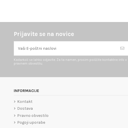
Prijavite se na novice
Kadarkoli se lahko odjavite. Za ta namen, prosim poiščite kontaktne info v
pravnem obvestilu.
INFORMACIJE
Kontakt
Dostava
Pravno obvestilo
Pogoji uporabe