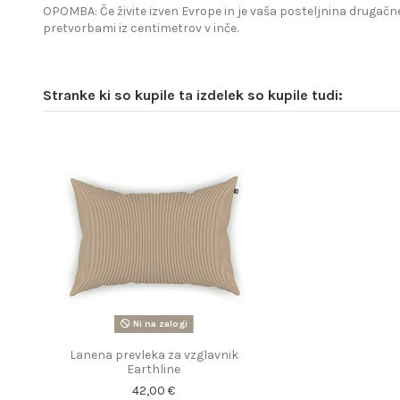
OPOMBA: Če živite izven Evrope in je vaša posteljnina drugačne
pretvorbami iz centimetrov v inče.
Stranke ki so kupile ta izdelek so kupile tudi:
Ni na zalogi
Lanena prevleka za vzglavnik
Earthline
42,00 €