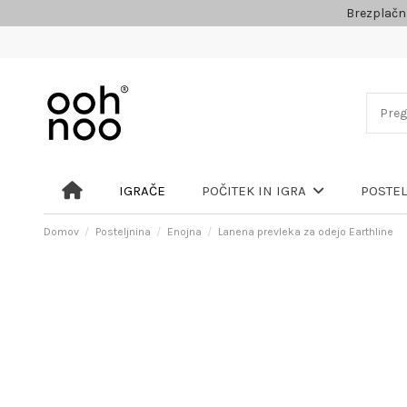
Brezplačn
IGRAČE
POČITEK IN IGRA
POSTE
Domov
Posteljnina
Enojna
Lanena prevleka za odejo Earthline