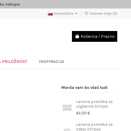
čku nakupa
Slovenščina
Seznam želja (
0
)
Košarica
/
Prazno
 PRILOŽNOST
INSPIRACIJA
Morda vam bo všeč tudi
Lanena prevleka za
vzglavnik Stripes
42,00 €
Lanena prevleka za
odejo Stripes