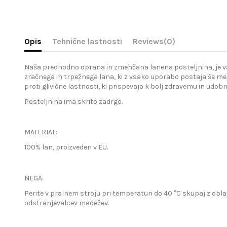
Opis
Tehnične lastnosti
Reviews
(0)
Naša predhodno oprana in zmehčana lanena posteljnina, je vaša 
zračnega in trpežnega lana, ki z vsako uporabo postaja še meh
proti glivične lastnosti, ki prispevajo k bolj zdravemu in udo
Posteljnina ima skrito zadrgo.
MATERIAL:
100% lan, proizveden v EU.
NEGA:
Perite v pralnem stroju pri temperaturi do 40 °C skupaj z obla
odstranjevalcev madežev.