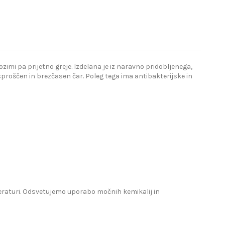
imi pa prijetno greje. Izdelana je iz naravno pridobljenega,
proščen in brezčasen čar. Poleg tega ima antibakterijske in
mperaturi. Odsvetujemo uporabo močnih kemikalij in