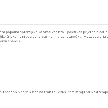
popolna spremljevalka skozi vse leto – poleti vas prijetno hladi, poz
kejši. Likanje ni potrebno, saj njen naravno zmečkan videz ustvarja s
bnemu spancu.
čili podobnih barv. Sušite na zraku ali v sušilnem stroju pri nizki te