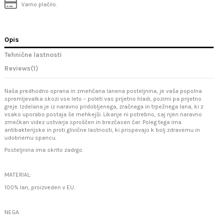
Varno plačilo.
Opis
Tehnične lastnosti
Reviews
(1)
Naša predhodno oprana in zmehčana lanena posteljnina, je vaša popolna
spremljevalka skozi vse leto – poleti vas prijetno hladi, pozimi pa prijetno
greje. Izdelana je iz naravno pridobljenega, zračnega in trpežnega lana, ki z
vsako uporabo postaja še mehkejši. Likanje ni potrebno, saj njen naravno
zmečkan videz ustvarja sproščen in brezčasen čar. Poleg tega ima
antibakterijske in proti glivične lastnosti, ki prispevajo k bolj zdravemu in
udobnemu spancu.
Posteljnina ima skrito zadrgo.
MATERIAL:
100% lan, proizveden v EU.
NEGA: