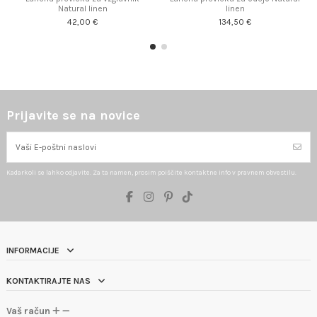
Natural linen
linen
42,00 €
134,50 €
Prijavite se na novice
Kadarkoli se lahko odjavite. Za ta namen, prosim poiščite kontaktne info v pravnem obvestilu.
INFORMACIJE
KONTAKTIRAJTE NAS
Vaš račun