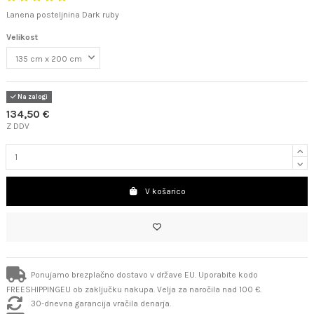
Lanena posteljnina Dark ruby
Velikost
Na zalogi
134,50 €
Z DDV
V košarico
Ponujamo brezplačno dostavo v države EU. Uporabite kodo
FREESHIPPINGEU ob zaključku nakupa. Velja za naročila nad 100 €.
30-dnevna garancija vračila denarja.