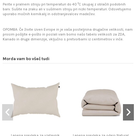
Perite v pralnem stroju pri temperaturi do 40 °C skupaj z oblačili podobnih
barv. Sušite na zraku ali v sušilnem stroju pri nizki temperaturi. Odsvetujemo
uporabo močnih kemikalij in odstranjevalcev madežev.
OPOMBA: Če živite izven Evrope in je vaša posteljnina drugačne velikosti, nam
prosim pošljite e-pošto in poslali vam bomo našo tabelo velikosti za ZDA,
Kanado in druge dimenzije, vključno s pretvorbami iz centimetrov v inče.
Morda vam bo všeč tudi
Lanena prevleka za vzglavnik
Lanena prevleka za odejo Natural