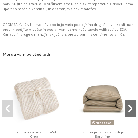
barv. Sušite na zraku ali v sušilnem stroju pri nizki temperaturi. Odsvetujemo
uporabo močnih kemikalij in odstranjevalcev madežev.
OPOMBA: Če živite izven Evrope in je vaša posteljnina drugačne velikosti, nam
prosim pošljite e-pošto in poslali vam bomo našo tabelo velikosti za ZDA,
Kanado in druge dimenzije, vključno s pretvorbami iz centimetrov v inče.
Morda vam bo všeč tudi
Ni na zalogi
Pregrinjalo za posteljo Waffle
Lanena prevleka za odejo
Cream
Earthline