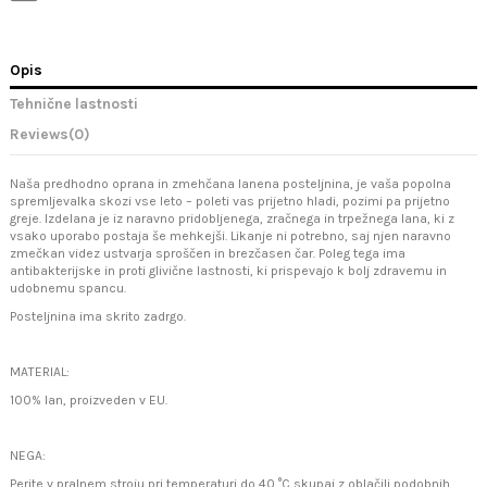
Opis
Tehnične lastnosti
Reviews
(0)
Naša predhodno oprana in zmehčana lanena posteljnina, je vaša popolna
spremljevalka skozi vse leto – poleti vas prijetno hladi, pozimi pa prijetno
greje. Izdelana je iz naravno pridobljenega, zračnega in trpežnega lana, ki z
vsako uporabo postaja še mehkejši. Likanje ni potrebno, saj njen naravno
zmečkan videz ustvarja sproščen in brezčasen čar. Poleg tega ima
antibakterijske in proti glivične lastnosti, ki prispevajo k bolj zdravemu in
udobnemu spancu.
Posteljnina ima skrito zadrgo.
MATERIAL:
100% lan, proizveden v EU.
NEGA:
Perite v pralnem stroju pri temperaturi do 40 °C skupaj z oblačili podobnih