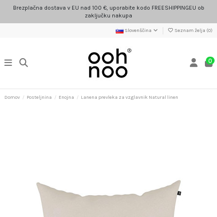
Brezplačna dostava v EU nad 100 €, uporabite kodo FREESHIPPINGEU ob
zaključku nakupa
Slovenščina
Seznam želja (
0
)
0
Domov
Posteljnina
Enojna
Lanena prevleka za vzglavnik Natural linen