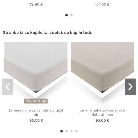
79,90 €
134,50 €
Stranke ki so kupile ta izdelek so kupile tudi:
Ni na zalogi
Lanena rjuha za vzmetnico Light
Lanena rjuha za vzmetnico
air
Natural linen
95,00 €
95,00 €