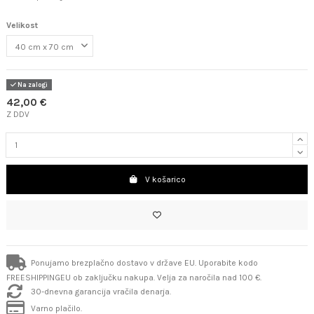
Velikost
Na zalogi
42,00 €
Z DDV
V košarico
Ponujamo brezplačno dostavo v države EU. Uporabite kodo
FREESHIPPINGEU ob zaključku nakupa. Velja za naročila nad 100 €.
30-dnevna garancija vračila denarja.
Varno plačilo.