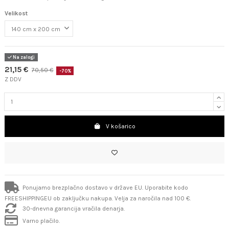
Velikost
Na zalogi
21,15 €
70,50 €
-70%
Z DDV
V košarico
Ponujamo brezplačno dostavo v države EU. Uporabite kodo
FREESHIPPINGEU ob zaključku nakupa. Velja za naročila nad 100 €.
30-dnevna garancija vračila denarja.
Varno plačilo.