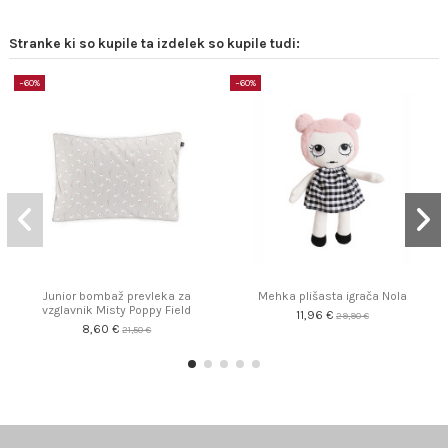
Stranke ki so kupile ta izdelek so kupile tudi:
−60%
−60%
Junior bombaž prevleka za
Mehka plišasta igrača Nola
vzglavnik Misty Poppy Field
11,96 €
29,90 €
8,60 €
21,50 €