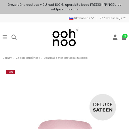
Brezplačna dostava v EU nad 100 €, uporabite kodo FREESHIPPINGEU ob
zaključku nakupa
Slovenščina
Seznam želja (
0
)
0
Domov
Zadnja priložnost
Bombaž saten prevleka za odejo
−70%