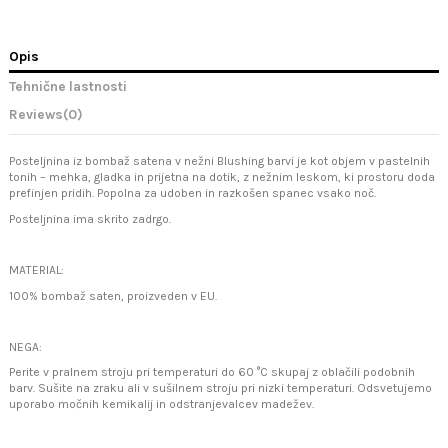
Opis
Tehnične lastnosti
Reviews
(0)
Posteljnina iz bombaž satena v nežni Blushing barvi je kot objem v pastelnih
tonih – mehka, gladka in prijetna na dotik, z nežnim leskom, ki prostoru doda
prefinjen pridih. Popolna za udoben in razkošen spanec vsako noč.
Posteljnina ima skrito zadrgo.
MATERIAL:
100% bombaž saten, proizveden v EU.
NEGA:
Perite v pralnem stroju pri temperaturi do 60 °C skupaj z oblačili podobnih
barv. Sušite na zraku ali v sušilnem stroju pri nizki temperaturi. Odsvetujemo
uporabo močnih kemikalij in odstranjevalcev madežev.