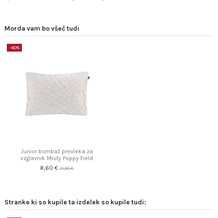
Morda vam bo všeč tudi
−60%
Junior bombaž prevleka za
vzglavnik Misty Poppy Field
8,60 €
21,50 €
Stranke ki so kupile ta izdelek so kupile tudi: