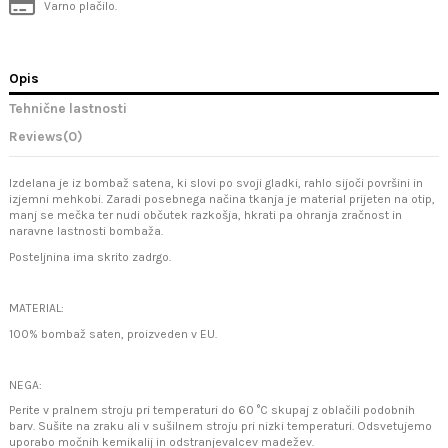
Varno plačilo.
Opis
Tehnične lastnosti
Reviews
(0)
Izdelana je iz bombaž satena, ki slovi po svoji gladki, rahlo sijoči površini in
izjemni mehkobi. Zaradi posebnega načina tkanja je material prijeten na otip,
manj se mečka ter nudi občutek razkošja, hkrati pa ohranja zračnost in
naravne lastnosti bombaža.
Posteljnina ima skrito zadrgo.
MATERIAL:
100% bombaž saten, proizveden v EU.
NEGA:
Perite v pralnem stroju pri temperaturi do 60 °C skupaj z oblačili podobnih
barv. Sušite na zraku ali v sušilnem stroju pri nizki temperaturi. Odsvetujemo
uporabo močnih kemikalij in odstranjevalcev madežev.