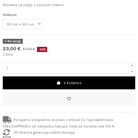
Prevleka za odejo z vzorcem makov
Velikost
Na zalogi
23,00 €
57,50 €
-60%
Z DDV
V košarico
Ponujamo brezplačno dostavo v države EU. Uporabite kodo
FREESHIPPINGEU ob zaključku nakupa. Velja za naročila nad 100 €.
30-dnevna garancija vračila denarja.