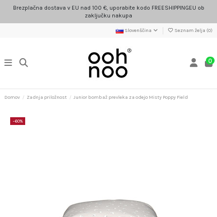
Brezplačna dostava v EU nad 100 €, uporabite kodo FREESHIPPINGEU ob
zaključku nakupa
Slovenščina
Seznam želja (
0
)
0
Domov
Zadnja priložnost
Junior bombaž prevleka za odejo Misty Poppy Field
−60%