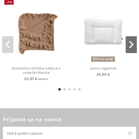
−70%
Ni na zalogi
Bombažna otroška odejica z
Junior vzglavnik
volančki Mocha
24,90 €
20,97 €
69,90 €
Prijavite se na novice