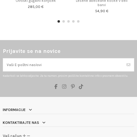
Otroški gugalni konjiček
Lesene abecedne kocke v beli
barvi
285,00 €
54,90 €
Prijavite se na novice
Kadarkoli se lahko odjavite. Za ta namen, prosim poiščite kontaktne info v pravnem obvestilu.
INFORMACIJE
KONTAKTIRAJTE NAS
Vaš račun