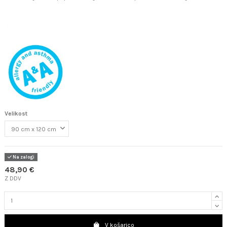
Velikost
Na zalogi
48,90 €
Z DDV
V košarico