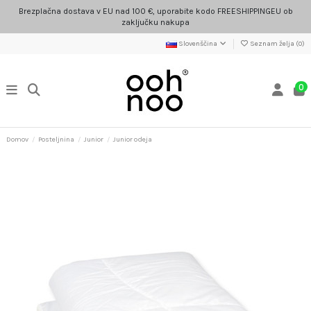
Brezplačna dostava v EU nad 100 €, uporabite kodo FREESHIPPINGEU ob
zaključku nakupa
Slovenščina
Seznam želja (
0
)
0
Domov
Posteljnina
Junior
Junior odeja