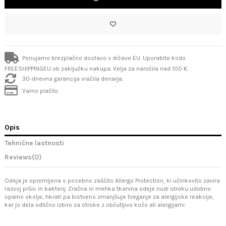
Ponujamo brezplačno dostavo v države EU. Uporabite kodo
FREESHIPPINGEU ob zaključku nakupa. Velja za naročila nad 100 €.
30-dnevna garancija vračila denarja.
Varno plačilo.
Opis
Tehnične lastnosti
Reviews
(0)
Odeja je opremljena s posebno zaščito Allergo Protection, ki učinkovito zavira
razvoj pršic in bakterij. Zračna in mehka tkanina odeje nudi otroku udobno
spalno okolje, hkrati pa bistveno zmanjšuje tveganje za alergijske reakcije,
kar jo dela odlično izbiro za otroke z občutljivo kožo ali alergijami.