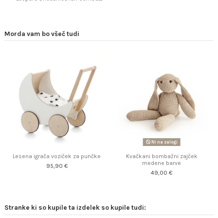
Morda vam bo všeč tudi
Ni na zalogi
Lesena igrača voziček za punčke
Kvačkani bombažni zajček
medene barve
95,90 €
49,00 €
Stranke ki so kupile ta izdelek so kupile tudi: