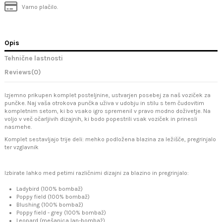
Varno plačilo.
Opis
Tehnične lastnosti
Reviews
(0)
Izjemno prikupen komplet posteljnine, ustvarjen posebej za naš voziček za
punčke. Naj vaša otrokova punčka uživa v udobju in stilu s tem čudovitim
kompletnim setom, ki bo vsako igro spremenil v pravo modno doživetje. Na
voljo v več očarljivih dizajnih, ki bodo popestrili vsak voziček in prinesli
nasmehe.
Komplet sestavljajo trije deli: mehko podložena blazina za ležišče, pregrinjalo
ter vzglavnik
Izbirate lahko med petimi različnimi dizajni za blazino in pregrinjalo:
Ladybird (100% bombaž)
Poppy field (100% bombaž)
Blushing (100% bombaž)
Poppy field - grey (100% bombaž)
Leopard (mešanica lan-bombaž)