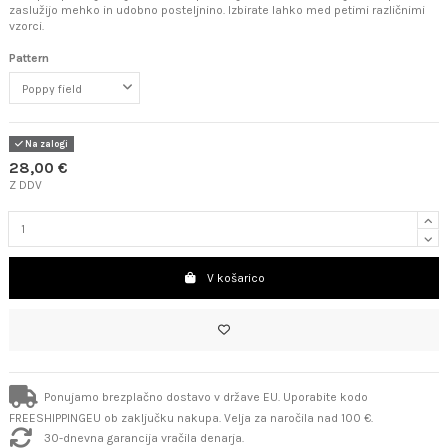
zaslužijo mehko in udobno posteljnino. Izbirate lahko med petimi različnimi
vzorci.
Pattern
Na zalogi
28,00 €
Z DDV
V košarico
Ponujamo brezplačno dostavo v države EU. Uporabite kodo
FREESHIPPINGEU ob zaključku nakupa. Velja za naročila nad 100 €.
30-dnevna garancija vračila denarja.