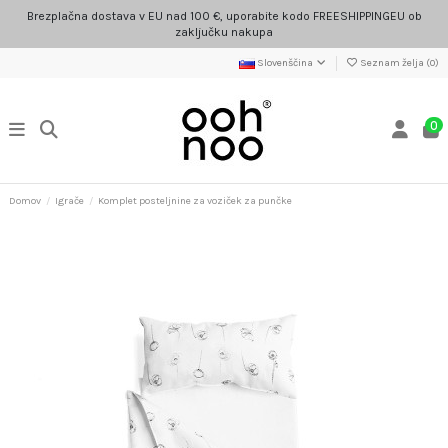
Brezplačna dostava v EU nad 100 €, uporabite kodo FREESHIPPINGEU ob
zaključku nakupa
Slovenščina
Seznam želja (
0
)
0
Domov
Igrače
Komplet posteljnine za voziček za punčke