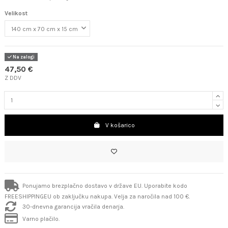
Velikost
Na zalogi
47,50 €
Z DDV
V košarico
Ponujamo brezplačno dostavo v države EU. Uporabite kodo
FREESHIPPINGEU ob zaključku nakupa. Velja za naročila nad 100 €.
30-dnevna garancija vračila denarja.
Varno plačilo.