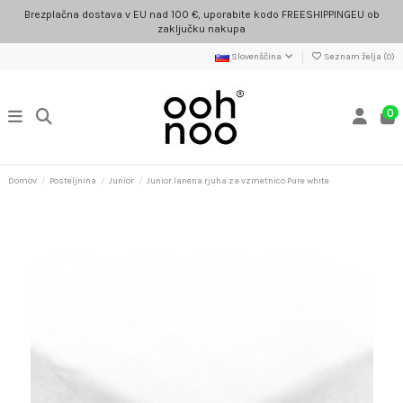
Brezplačna dostava v EU nad 100 €, uporabite kodo FREESHIPPINGEU ob
zaključku nakupa
Slovenščina
Seznam želja (
0
)
0
Domov
Posteljnina
Junior
Junior lanena rjuha za vzmetnico Pure white