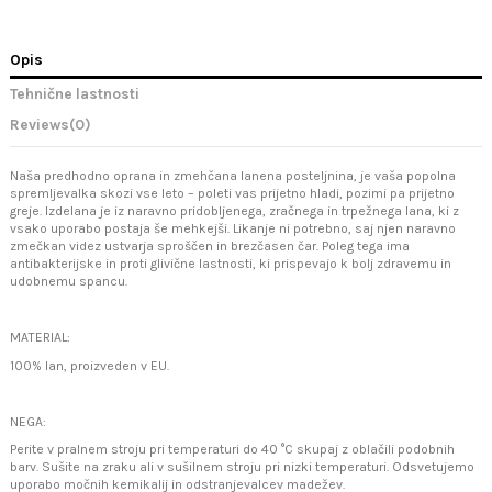
Opis
Tehnične lastnosti
Reviews
(0)
Naša predhodno oprana in zmehčana lanena posteljnina, je vaša popolna
spremljevalka skozi vse leto – poleti vas prijetno hladi, pozimi pa prijetno
greje. Izdelana je iz naravno pridobljenega, zračnega in trpežnega lana, ki z
vsako uporabo postaja še mehkejši. Likanje ni potrebno, saj njen naravno
zmečkan videz ustvarja sproščen in brezčasen čar. Poleg tega ima
antibakterijske in proti glivične lastnosti, ki prispevajo k bolj zdravemu in
udobnemu spancu.
MATERIAL:
100% lan, proizveden v EU.
NEGA:
Perite v pralnem stroju pri temperaturi do 40 °C skupaj z oblačili podobnih
barv. Sušite na zraku ali v sušilnem stroju pri nizki temperaturi. Odsvetujemo
uporabo močnih kemikalij in odstranjevalcev madežev.