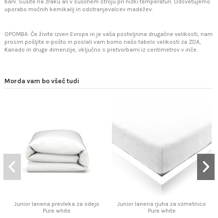
barv. Sušite na zraku ali v sušilnem stroju pri nizki temperaturi. Odsvetujemo
uporabo močnih kemikalij in odstranjevalcev madežev.
OPOMBA: Če živite izven Evrope in je vaša posteljnina drugačne velikosti, nam
prosim pošljite e-pošto in poslali vam bomo našo tabelo velikosti za ZDA,
Kanado in druge dimenzije, vključno s pretvorbami iz centimetrov v inče.
Morda vam bo všeč tudi
Junior lanena prevleka za odejo
Junior lanena rjuha za vzmetnico
Pure white
Pure white