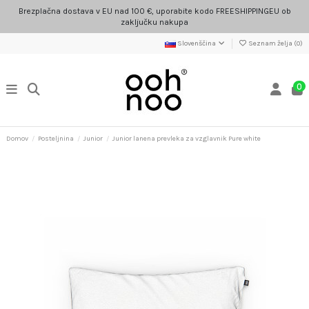
Brezplačna dostava v EU nad 100 €, uporabite kodo FREESHIPPINGEU ob
zaključku nakupa
Slovenščina
Seznam želja (
0
)
0
Domov
Posteljnina
Junior
Junior lanena prevleka za vzglavnik Pure white