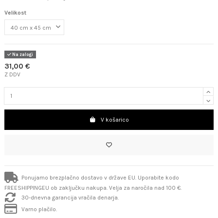
Velikost
Na zalogi
31,00 €
Z DDV
V košarico
Ponujamo brezplačno dostavo v države EU. Uporabite kodo
FREESHIPPINGEU ob zaključku nakupa. Velja za naročila nad 100 €.
30-dnevna garancija vračila denarja.
Varno plačilo.