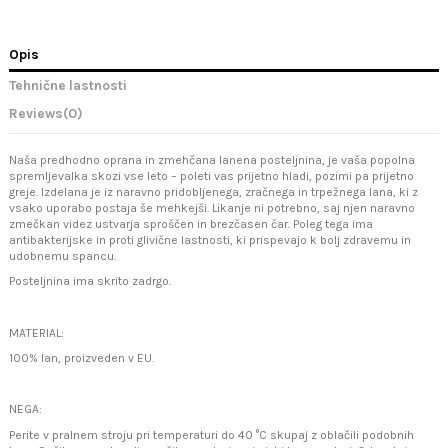
Opis
Tehnične lastnosti
Reviews
(0)
Naša predhodno oprana in zmehčana lanena posteljnina, je vaša popolna
spremljevalka skozi vse leto – poleti vas prijetno hladi, pozimi pa prijetno
greje. Izdelana je iz naravno pridobljenega, zračnega in trpežnega lana, ki z
vsako uporabo postaja še mehkejši. Likanje ni potrebno, saj njen naravno
zmečkan videz ustvarja sproščen in brezčasen čar. Poleg tega ima
antibakterijske in proti glivične lastnosti, ki prispevajo k bolj zdravemu in
udobnemu spancu.
Posteljnina ima skrito zadrgo.
MATERIAL:
100% lan, proizveden v EU.
NEGA:
Perite v pralnem stroju pri temperaturi do 40 °C skupaj z oblačili podobnih