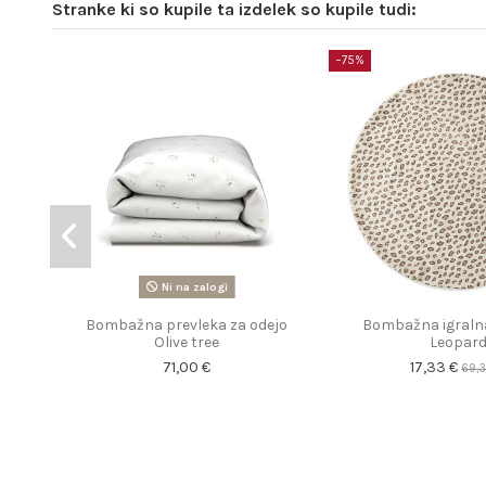
Stranke ki so kupile ta izdelek so kupile tudi:
−75%
Ni na zalogi
Bombažna prevleka za odejo
Bombažna igraln
Olive tree
Leopar
71,00 €
17,33 €
69,