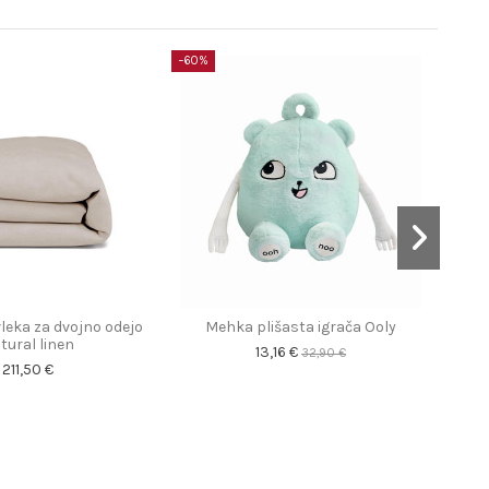
−60%
leka za dvojno odejo
Mehka plišasta igrača Ooly
Kop
tural linen
13,16 €
32,90 €
211,50 €