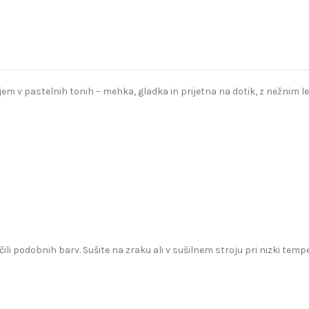
jem v pastelnih tonih – mehka, gladka in prijetna na dotik, z nežnim l
čili podobnih barv. Sušite na zraku ali v sušilnem stroju pri nizki te