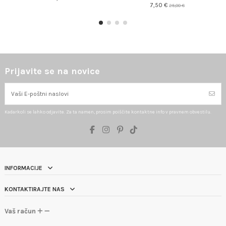
7,50 €
25,00 €
Prijavite se na novice
Kadarkoli se lahko odjavite. Za ta namen, prosim poiščite kontaktne info v pravnem obvestilu.
INFORMACIJE
KONTAKTIRAJTE NAS
Vaš račun