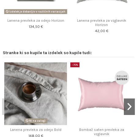
Izdelek je dobavljiv v različnih variacijah
Lanena prevleka za odejo Horizon
Lanena prevleka za vzglavnik
Horizon
134,50 €
42,00 €
Stranke ki so kupile ta izdelek so kupile tudi:
−70%
Ni na zalogi
Lanena prevleka za odejo Bold
Bombaž saten prevleka za
vzglavnik
148,00 €