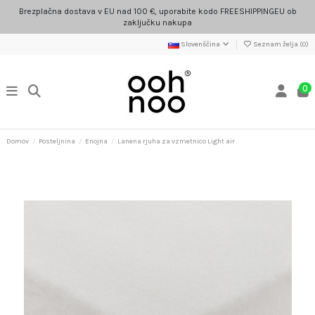
Brezplačna dostava v EU nad 100 €, uporabite kodo FREESHIPPINGEU ob
zaključku nakupa
Slovenščina
Seznam želja (
0
)
0
Domov
Posteljnina
Enojna
Lanena rjuha za vzmetnico Light air