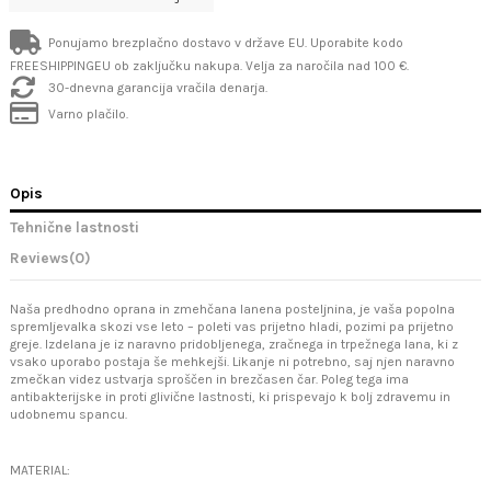
Ponujamo brezplačno dostavo v države EU. Uporabite kodo
FREESHIPPINGEU ob zaključku nakupa. Velja za naročila nad 100 €.
30-dnevna garancija vračila denarja.
Varno plačilo.
Opis
Tehnične lastnosti
Reviews
(0)
Naša predhodno oprana in zmehčana lanena posteljnina, je vaša popolna
spremljevalka skozi vse leto – poleti vas prijetno hladi, pozimi pa prijetno
greje. Izdelana je iz naravno pridobljenega, zračnega in trpežnega lana, ki z
vsako uporabo postaja še mehkejši. Likanje ni potrebno, saj njen naravno
zmečkan videz ustvarja sproščen in brezčasen čar. Poleg tega ima
antibakterijske in proti glivične lastnosti, ki prispevajo k bolj zdravemu in
udobnemu spancu.
MATERIAL: