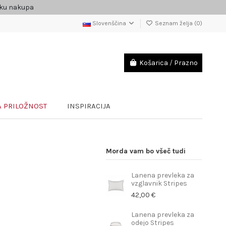
čku nakupa
Slovenščina
Seznam želja (
0
)
Košarica
/
Prazno
 PRILOŽNOST
INSPIRACIJA
Morda vam bo všeč tudi
Lanena prevleka za
vzglavnik Stripes
42,00 €
Lanena prevleka za
odejo Stripes