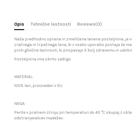
Opis
Tehnične lastnosti
Reviews
(0)
Naša predhodno oprana in zmehčana lanena posteljnina, je vaša 
zračnega in trpežnega lana, ki z vsako uporabo postaja še meh
proti glivične lastnosti, ki prispevajo k bolj zdravemu in udo
Posteljnina ima skrito zadrgo.
MATERIAL:
100% lan, proizveden v EU.
NEGA:
Perite v pralnem stroju pri temperaturi do 40 °C skupaj z obla
odstranjevalcev madežev.