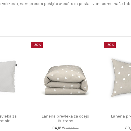
 velikosti, nam prosim pošljite e-pošto in poslali vam bomo našo tabe
−30%
−30%
evleka za
Lanena prevleka za odejo
Lanena pre
ht air
Buttons
94,15 €
29
134,50 €