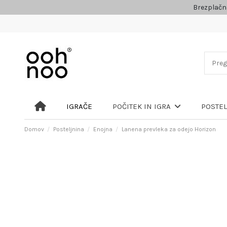
Brezplačn
IGRAČE
POČITEK IN IGRA
POSTE
Domov
Posteljnina
Enojna
Lanena prevleka za odejo Horizon