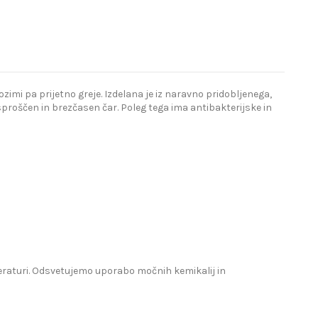
imi pa prijetno greje. Izdelana je iz naravno pridobljenega,
proščen in brezčasen čar. Poleg tega ima antibakterijske in
mperaturi. Odsvetujemo uporabo močnih kemikalij in