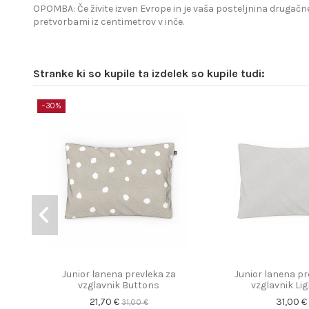
OPOMBA: Če živite izven Evrope in je vaša posteljnina drugačne
pretvorbami iz centimetrov v inče.
Stranke ki so kupile ta izdelek so kupile tudi:
−30%
Junior lanena prevleka za
Junior lanena pr
vzglavnik Buttons
vzglavnik Lig
21,70 €
31,00 €
31,00 €