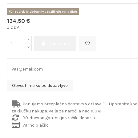
Izdelek je dobavljiv v različnih variacijah
134,50 €
Z DDV
V košarico
Ponujamo brezplačno dostavo v države EU. Uporabite ko
zaključku nakupa. Velja za naročila nad 100 €.
30-dnevna garancija vračila denarja.
Varno plačilo.