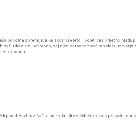
popolna spremljevalka skozi vse leto – poleti vas prijetno hladi, poz
kejši. Likanje ni potrebno, saj njen naravno zmečkan videz ustvarja s
bnemu spancu.
čili podobnih barv. Sušite na zraku ali v sušilnem stroju pri nizki te