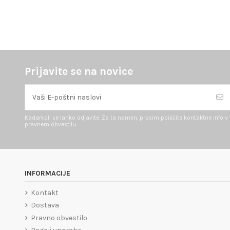
Prijavite se na novice
Kadarkoli se lahko odjavite. Za ta namen, prosim poiščite kontaktne info v
pravnem obvestilu.
INFORMACIJE
Kontakt
Dostava
Pravno obvestilo