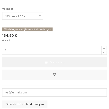
Velikost
Izdelek je dobavljiv v različnih variacijah
134,50 €
Z DDV
V košarico