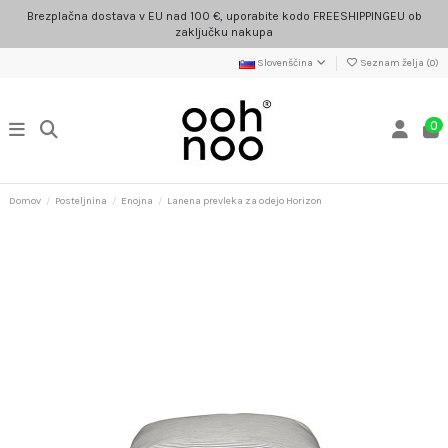
Brezplačna dostava v EU nad 100 €, uporabite kodo FREESHIPPINGEU ob
zaključku nakupa
Slovenščina
Seznam želja (
0
)
0
Domov
Posteljnina
Enojna
Lanena prevleka za odejo Horizon