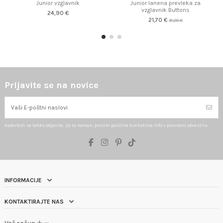
Junior vzglavnik
Junior lanena prevleka za
vzglavnik Buttons
24,90 €
21,70 €
31,00 €
Prijavite se na novice
Kadarkoli se lahko odjavite. Za ta namen, prosim poiščite kontaktne info v pravnem obvestilu.
INFORMACIJE
KONTAKTIRAJTE NAS