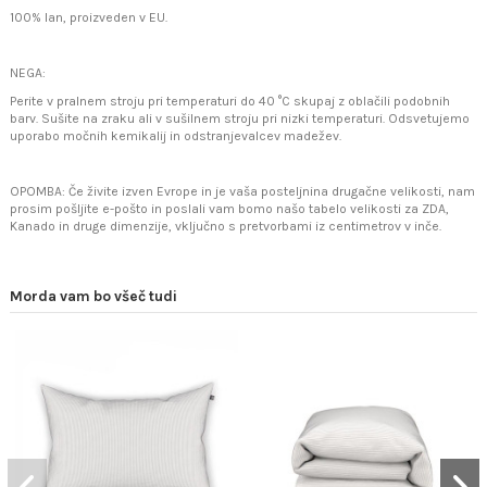
100% lan, proizveden v EU.
NEGA:
Perite v pralnem stroju pri temperaturi do 40 °C skupaj z oblačili podobnih
barv. Sušite na zraku ali v sušilnem stroju pri nizki temperaturi. Odsvetujemo
uporabo močnih kemikalij in odstranjevalcev madežev.
OPOMBA: Če živite izven Evrope in je vaša posteljnina drugačne velikosti, nam
prosim pošljite e-pošto in poslali vam bomo našo tabelo velikosti za ZDA,
Kanado in druge dimenzije, vključno s pretvorbami iz centimetrov v inče.
Morda vam bo všeč tudi