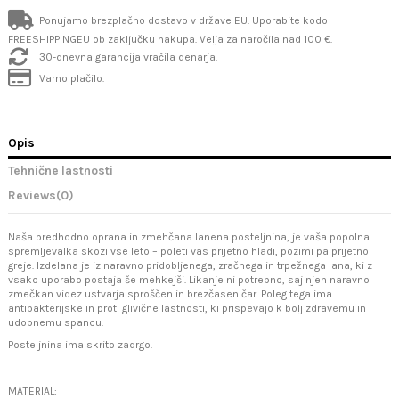
Ponujamo brezplačno dostavo v države EU. Uporabite kodo
FREESHIPPINGEU ob zaključku nakupa. Velja za naročila nad 100 €.
30-dnevna garancija vračila denarja.
Varno plačilo.
Opis
Tehnične lastnosti
Reviews
(0)
Naša predhodno oprana in zmehčana lanena posteljnina, je vaša popolna
spremljevalka skozi vse leto – poleti vas prijetno hladi, pozimi pa prijetno
greje. Izdelana je iz naravno pridobljenega, zračnega in trpežnega lana, ki z
vsako uporabo postaja še mehkejši. Likanje ni potrebno, saj njen naravno
zmečkan videz ustvarja sproščen in brezčasen čar. Poleg tega ima
antibakterijske in proti glivične lastnosti, ki prispevajo k bolj zdravemu in
udobnemu spancu.
Posteljnina ima skrito zadrgo.
MATERIAL: