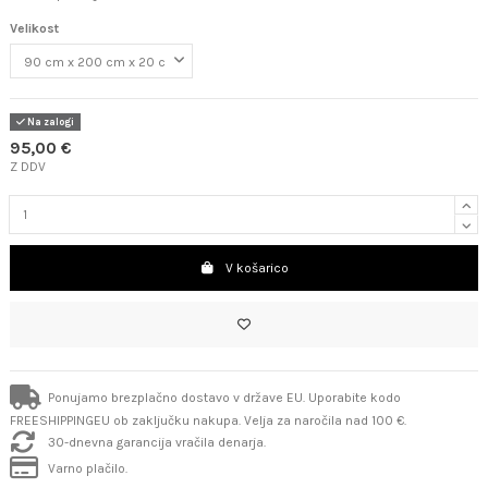
Velikost
Na zalogi
95,00 €
Z DDV
V košarico
Ponujamo brezplačno dostavo v države EU. Uporabite kodo
FREESHIPPINGEU ob zaključku nakupa. Velja za naročila nad 100 €.
30-dnevna garancija vračila denarja.
Varno plačilo.