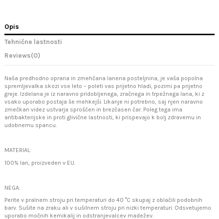
Opis
Tehnične lastnosti
Reviews
(0)
Naša predhodno oprana in zmehčana lanena posteljnina, je vaša popolna
spremljevalka skozi vse leto – poleti vas prijetno hladi, pozimi pa prijetno
greje. Izdelana je iz naravno pridobljenega, zračnega in trpežnega lana, ki z
vsako uporabo postaja še mehkejši. Likanje ni potrebno, saj njen naravno
zmečkan videz ustvarja sproščen in brezčasen čar. Poleg tega ima
antibakterijske in proti glivične lastnosti, ki prispevajo k bolj zdravemu in
udobnemu spancu.
MATERIAL:
100% lan, proizveden v EU.
NEGA:
Perite v pralnem stroju pri temperaturi do 40 °C skupaj z oblačili podobnih
barv. Sušite na zraku ali v sušilnem stroju pri nizki temperaturi. Odsvetujemo
uporabo močnih kemikalij in odstranjevalcev madežev.