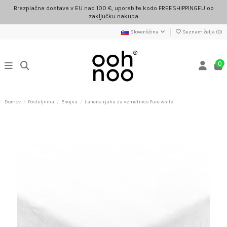
Brezplačna dostava v EU nad 100 €, uporabite kodo FREESHIPPINGEU ob
zaključku nakupa
Slovenščina
Seznam želja (
0
)
0
Domov
Posteljnina
Enojna
Lanena rjuha za vzmetnico Pure white