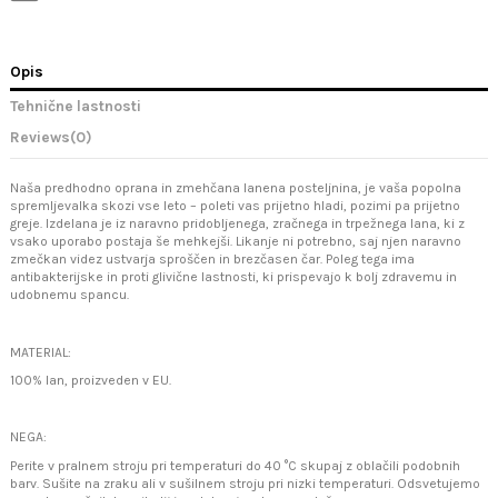
Opis
Tehnične lastnosti
Reviews
(0)
Naša predhodno oprana in zmehčana lanena posteljnina, je vaša popolna
spremljevalka skozi vse leto – poleti vas prijetno hladi, pozimi pa prijetno
greje. Izdelana je iz naravno pridobljenega, zračnega in trpežnega lana, ki z
vsako uporabo postaja še mehkejši. Likanje ni potrebno, saj njen naravno
zmečkan videz ustvarja sproščen in brezčasen čar. Poleg tega ima
antibakterijske in proti glivične lastnosti, ki prispevajo k bolj zdravemu in
udobnemu spancu.
MATERIAL:
100% lan, proizveden v EU.
NEGA:
Perite v pralnem stroju pri temperaturi do 40 °C skupaj z oblačili podobnih
barv. Sušite na zraku ali v sušilnem stroju pri nizki temperaturi. Odsvetujemo