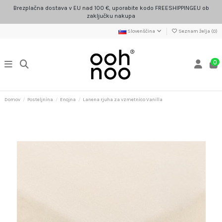
Brezplačna dostava v EU nad 100 €, uporabite kodo FREESHIPPINGEU ob
zaključku nakupa
Slovenščina
Seznam želja (
0
)
0
Domov
Posteljnina
Enojna
Lanena rjuha za vzmetnico Vanilla