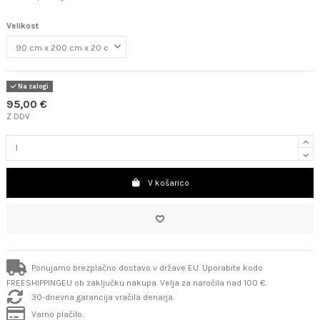
Velikost
Na zalogi
95,00 €
Z DDV
V košarico
Ponujamo brezplačno dostavo v države EU. Uporabite kodo
FREESHIPPINGEU ob zaključku nakupa. Velja za naročila nad 100 €.
30-dnevna garancija vračila denarja.
Varno plačilo.