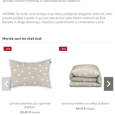
uporabo močnih kemikalij in odstranjevalcev madežev.
OPOMBA: Če živite izven Evrope in je vaša posteljnina drugačne velikosti, nam
prosim pošljite e-pošto in poslali vam bomo našo tabelo velikosti za ZDA,
Kanado in druge dimenzije, vključno s pretvorbami iz centimetrov v inče.
Morda vam bo všeč tudi
−30%
−30%
Lanena prevleka za vzglavnik
Lanena prevleka za odejo Buttons
Buttons
94,15 €
134,50 €
29,40 €
42,00 €