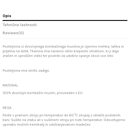
Opis
Tehnične lastnosti
Reviews
(0)
Posteljnina iz dvoslojnega bombažnega muslina je izjemno mehka, lahka in
prijetna na dotik. Tkanina ima naravno rahlo krepasto strukturo, ki ji daje
zračen in sproščen videz ter poskrbi za udobno spanje skozi vse leto.
Posteljnina ima skrito zadrgo.
MATERIAL:
100% dvoslojni bombažni muslin, proizveden v EU.
NEGA:
Perite v pralnem stroju pri temperaturi do 60 °C skupaj z oblačili podobnih
barv. Sušite na zraku ali v sušilnem stroju pri nizki temperaturi. Odsvetujemo
uporabo močnih kemikalij in odstranjevalcev madežev.