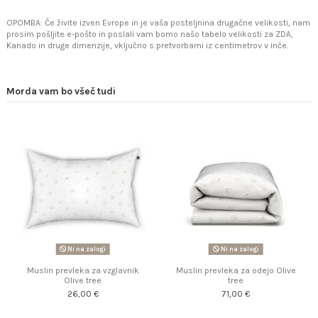
OPOMBA: Če živite izven Evrope in je vaša posteljnina drugačne velikosti, nam
prosim pošljite e-pošto in poslali vam bomo našo tabelo velikosti za ZDA,
Kanado in druge dimenzije, vključno s pretvorbami iz centimetrov v inče.
Morda vam bo všeč tudi
Ni na zalogi
Ni na zalogi
Muslin prevleka za vzglavnik
Muslin prevleka za odejo Olive
Olive tree
tree
26,00 €
71,00 €