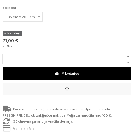
Velikost
Na zalogi
71,00 €
Z DDV
V košarico
Ponujamo brezplačno dostavo v države EU. Uporabite kodo
FREESHIPPINGEU ob zaključku nakupa. Velja za naročila nad 100 €.
30-dnevna garancija vračila denarja.
Varno plačilo.