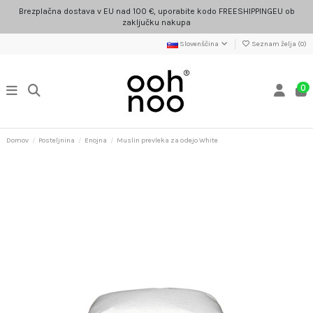
Brezplačna dostava v EU nad 100 €, uporabite kodo FREESHIPPINGEU ob
zaključku nakupa
Slovenščina
Seznam želja (
0
)
0
Domov
Posteljnina
Enojna
Muslin prevleka za odejo White