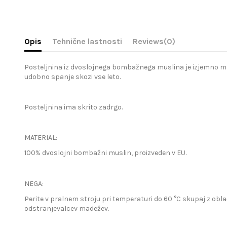
Opis
Tehnične lastnosti
Reviews
(0)
Posteljnina iz dvoslojnega bombažnega muslina je izjemno mehk
udobno spanje skozi vse leto.
Posteljnina ima skrito zadrgo.
MATERIAL:
100% dvoslojni bombažni muslin, proizveden v EU.
NEGA:
Perite v pralnem stroju pri temperaturi do 60 °C skupaj z obla
odstranjevalcev madežev.