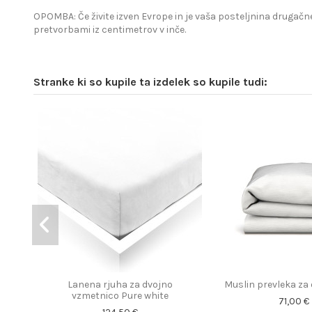
OPOMBA: Če živite izven Evrope in je vaša posteljnina drugačne
pretvorbami iz centimetrov v inče.
Stranke ki so kupile ta izdelek so kupile tudi:
Lanena rjuha za dvojno
Muslin prevleka za
vzmetnico Pure white
71,00 €