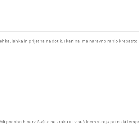
a, lahka in prijetna na dotik. Tkanina ima naravno rahlo krepasto str
čili podobnih barv. Sušite na zraku ali v sušilnem stroju pri nizki te