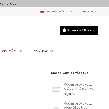
čku nakupa
Slovenščina
Seznam želja (
0
)
Košarica
/
Prazno
 PRILOŽNOST
INSPIRACIJA
Morda vam bo všeč tudi
Muslin prevleka za
vzglavnik Olive tree
26,00 €
Muslin prevleka za
odejo Olive tree