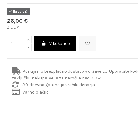
Na zalogi
26,00 €
Z DDV
V košarico
Ponujamo brezplačno dostavo v države EU. Uporabite ko
zaključku nakupa. Velja za naročila nad 100 €.
30-dnevna garancija vračila denarja.
Varno plačilo.