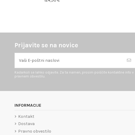
124,50 €
Prijavite se na novice
Kadarkoli se lahko odjavite. Za ta namen, prosim poiščite kontaktne info v
pravnem obvestilu.
INFORMACIJE
Kontakt
Dostava
Pravno obvestilo