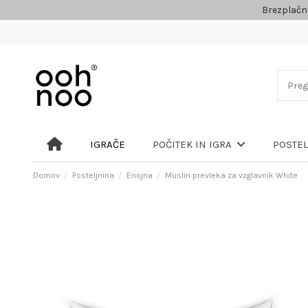
Brezplačn
IGRAČE
POČITEK IN IGRA
POSTE
Domov
Posteljnina
Enojna
Muslin prevleka za vzglavnik White