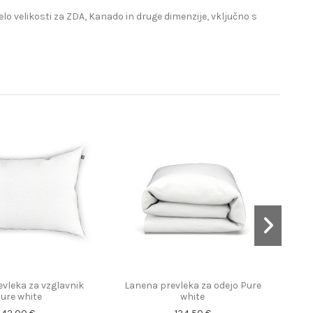
lo velikosti za ZDA, Kanado in druge dimenzije, vključno s
vleka za vzglavnik
Lanena prevleka za odejo Pure
La
ure white
white