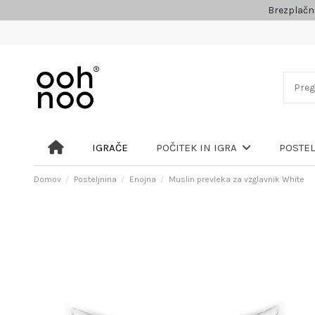
Brezplačn
IGRAČE
POČITEK IN IGRA
POSTE
Domov
Posteljnina
Enojna
Muslin prevleka za vzglavnik White