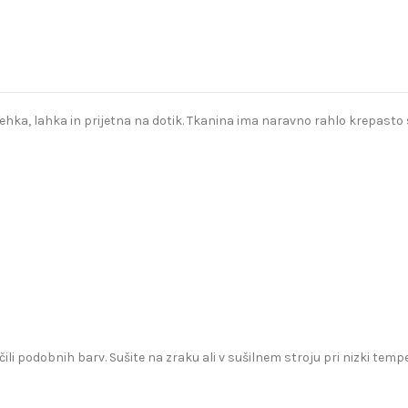
a, lahka in prijetna na dotik. Tkanina ima naravno rahlo krepasto str
čili podobnih barv. Sušite na zraku ali v sušilnem stroju pri nizki te