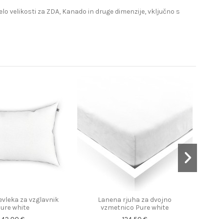
lo velikosti za ZDA, Kanado in druge dimenzije, vključno s
vleka za vzglavnik
Lanena rjuha za dvojno
La
ure white
vzmetnico Pure white