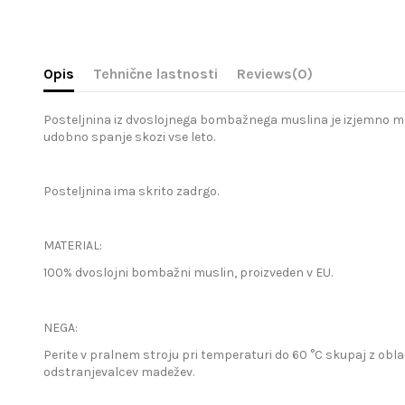
Opis
Tehnične lastnosti
Reviews
(0)
Posteljnina iz dvoslojnega bombažnega muslina je izjemno mehk
udobno spanje skozi vse leto.
Posteljnina ima skrito zadrgo.
MATERIAL:
100% dvoslojni bombažni muslin, proizveden v EU.
NEGA:
Perite v pralnem stroju pri temperaturi do 60 °C skupaj z obla
odstranjevalcev madežev.