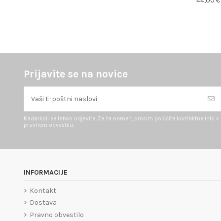
44,00 €
Prijavite se na novice
Kadarkoli se lahko odjavite. Za ta namen, prosim poiščite kontaktne info v
pravnem obvestilu.
INFORMACIJE
Kontakt
Dostava
Pravno obvestilo