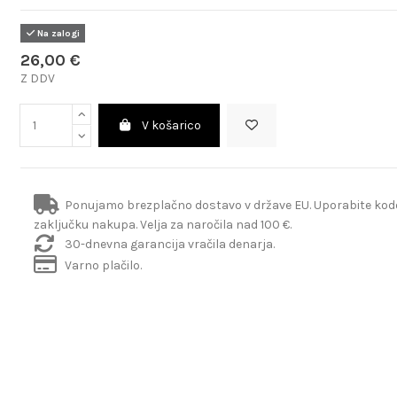
Na zalogi
26,00 €
Z DDV
V košarico
Ponujamo brezplačno dostavo v države EU. Uporabite ko
zaključku nakupa. Velja za naročila nad 100 €.
30-dnevna garancija vračila denarja.
Varno plačilo.