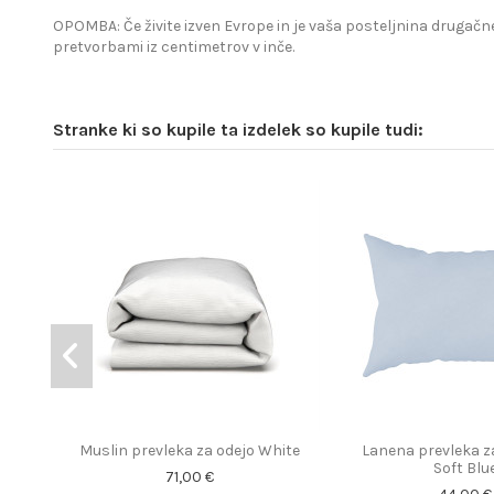
OPOMBA: Če živite izven Evrope in je vaša posteljnina drugačne
pretvorbami iz centimetrov v inče.
Stranke ki so kupile ta izdelek so kupile tudi:
Muslin prevleka za odejo White
Lanena prevleka z
Soft Blu
71,00 €