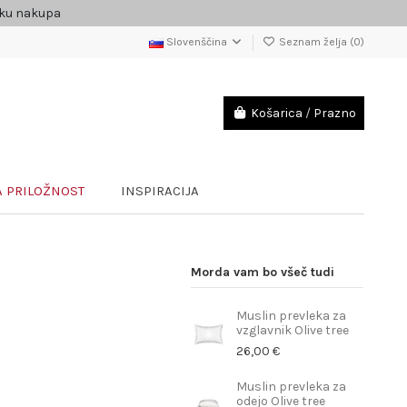
čku nakupa
Slovenščina
Seznam želja (
0
)
Košarica
/
Prazno
 PRILOŽNOST
INSPIRACIJA
Morda vam bo všeč tudi
Muslin prevleka za
vzglavnik Olive tree
26,00 €
Muslin prevleka za
odejo Olive tree