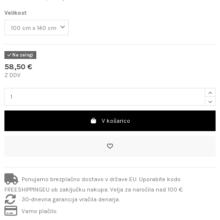
Velikost
Na zalogi
58,50 €
Z DDV
V košarico
Ponujamo brezplačno dostavo v države EU. Uporabite kodo
FREESHIPPINGEU ob zaključku nakupa. Velja za naročila nad 100 €.
30-dnevna garancija vračila denarja.
Varno plačilo.