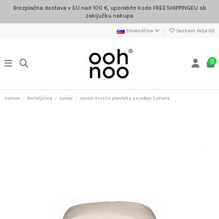
Brezplačna dostava v EU nad 100 €, uporabite kodo FREESHIPPINGEU ob
zaključku nakupa
Slovenščina
Seznam želja (
0
)
0
Domov
Posteljnina
Junior
Junior muslin prevleka za odejo Sahara