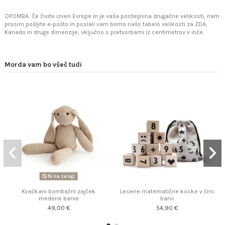
OPOMBA: Če živite izven Evrope in je vaša posteljnina drugačne velikosti, nam
prosim pošljite e-pošto in poslali vam bomo našo tabelo velikosti za ZDA,
Kanado in druge dimenzije, vključno s pretvorbami iz centimetrov v inče.
Morda vam bo všeč tudi
Ni na zalogi
Kvačkani bombažni zajček
Lesene matematične kocke v črni
medene barve
barvi
49,00 €
54,90 €