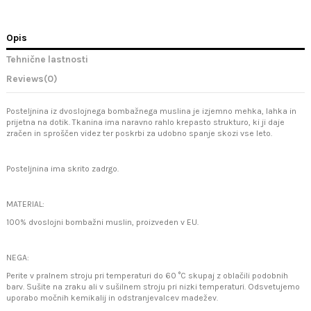
Opis
Tehnične lastnosti
Reviews
(0)
Posteljnina iz dvoslojnega bombažnega muslina je izjemno mehka, lahka in
prijetna na dotik. Tkanina ima naravno rahlo krepasto strukturo, ki ji daje
zračen in sproščen videz ter poskrbi za udobno spanje skozi vse leto.
Posteljnina ima skrito zadrgo.
MATERIAL:
100% dvoslojni bombažni muslin, proizveden v EU.
NEGA:
Perite v pralnem stroju pri temperaturi do 60 °C skupaj z oblačili podobnih
barv. Sušite na zraku ali v sušilnem stroju pri nizki temperaturi. Odsvetujemo
uporabo močnih kemikalij in odstranjevalcev madežev.