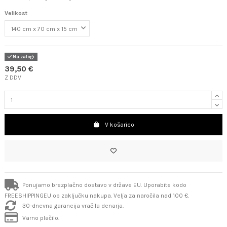
Velikost
Na zalogi
39,50 €
Z DDV
V košarico
Ponujamo brezplačno dostavo v države EU. Uporabite kodo
FREESHIPPINGEU ob zaključku nakupa. Velja za naročila nad 100 €.
30-dnevna garancija vračila denarja.
Varno plačilo.