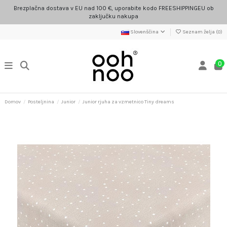
Brezplačna dostava v EU nad 100 €, uporabite kodo FREESHIPPINGEU ob
zaključku nakupa
Slovenščina
Seznam želja (
0
)
0
Domov
Posteljnina
Junior
Junior rjuha za vzmetnico Tiny dreams