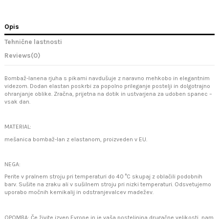
Opis
Tehnične lastnosti
Reviews
(0)
Bombaž-lanena rjuha s pikami navdušuje z naravno mehkobo in elegantnim
videzom. Dodan elastan poskrbi za popolno prileganje postelji in dolgotrajno
ohranjanje oblike. Zračna, prijetna na dotik in ustvarjena za udoben spanec –
vsak dan.
MATERIAL:
mešanica bombaž-lan z elastanom, proizveden v EU.
NEGA:
Perite v pralnem stroju pri temperaturi do 40 °C skupaj z oblačili podobnih
barv. Sušite na zraku ali v sušilnem stroju pri nizki temperaturi. Odsvetujemo
uporabo močnih kemikalij in odstranjevalcev madežev.
OPOMBA: Če živite izven Evrope in je vaša posteljnina drugačne velikosti, nam