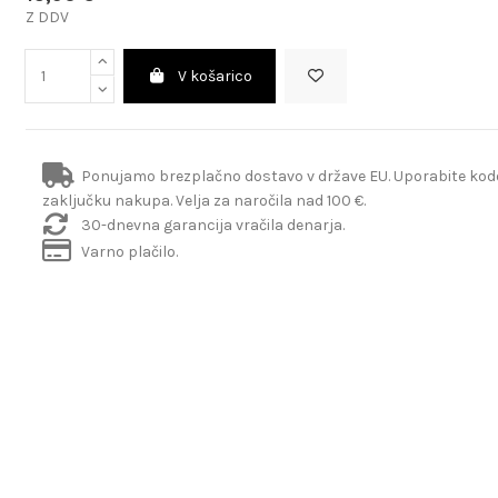
Z DDV
V košarico
Ponujamo brezplačno dostavo v države EU. Uporabite ko
zaključku nakupa. Velja za naročila nad 100 €.
30-dnevna garancija vračila denarja.
Varno plačilo.