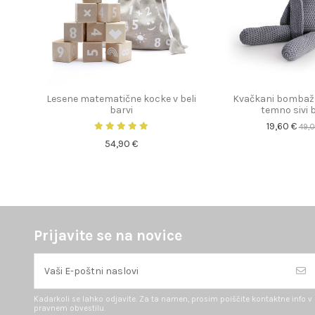
Lesene matematične kocke v beli
Kvačkani bombažn
barvi
temno sivi b
19,60 €
49,
54,90 €
Prijavite se na novice
Kadarkoli se lahko odjavite. Za ta namen, prosim poiščite kontaktne info v
pravnem obvestilu.