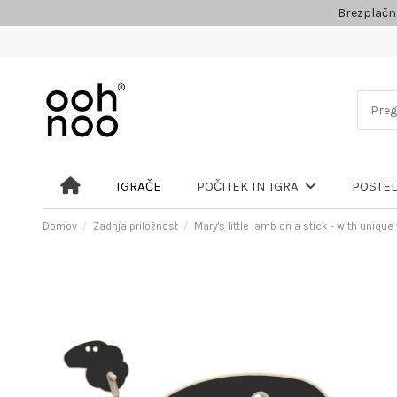
Brezplačn
IGRAČE
POČITEK IN IGRA
POSTE
Domov
Zadnja priložnost
Mary's little lamb on a stick - with uniq