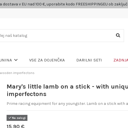
a dostava v EU nad 100 €, uporabite kodo FREESHIPPINGEU ob zaklju
VSE ZA DOJENČKA
DARILNI SETI
ZADNJA
LJNINA
ue wooden imperfectons
Mary's little lamb on a stick - with uni
imperfectons
Prime racing equipment for any youngster. Lamb on a stick with a 
Na zalogi
15,90 €