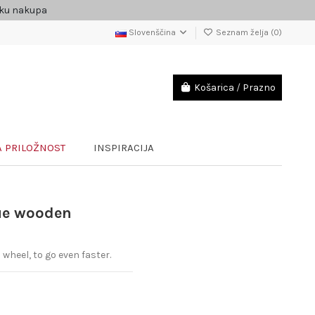
čku nakupa
Slovenščina
Seznam želja (
0
)
Košarica
/
Prazno
 PRILOŽNOST
INSPIRACIJA
que wooden
wheel, to go even faster.