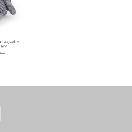
i zajček v
arvi
00 €