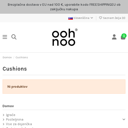
Brezplačna dostava v EU nad 100 €, uporabite kodo FREESHIPPINGEU ob
zaključku nakupa
Slovenščina
Seznam želja (
0
)
0
Domov
Cushions
Cushions
Ni produktov
Domov
Igrače
Posteljnina
Vse za dojenčka