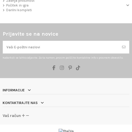
Zadnja priložnost
Počitek in igra
Darilni kompleti
Prijavite se na novice
Kadarkoli se lahko odjavite. Za ta namen, prosim poiščite kontaktne info v pravnem obvestilu.
INFORMACIJE
KONTAKTIRAJTE NAS
Vaš račun