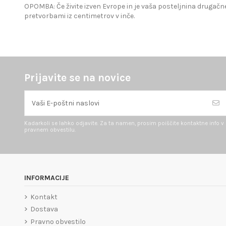
OPOMBA: Če živite izven Evrope in je vaša posteljnina drugačne
pretvorbami iz centimetrov v inče.
Prijavite se na novice
Kadarkoli se lahko odjavite. Za ta namen, prosim poiščite kontaktne info v
pravnem obvestilu.
INFORMACIJE
Kontakt
Dostava
Pravno obvestilo