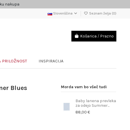
čku nakupa
Slovenščina
Seznam želja (
0
)
Košarica
/
Prazno
 PRILOŽNOST
INSPIRACIJA
mer Blues
Morda vam bo všeč tudi
Baby lanena prevleka
za odejo Summer...
88,00 €