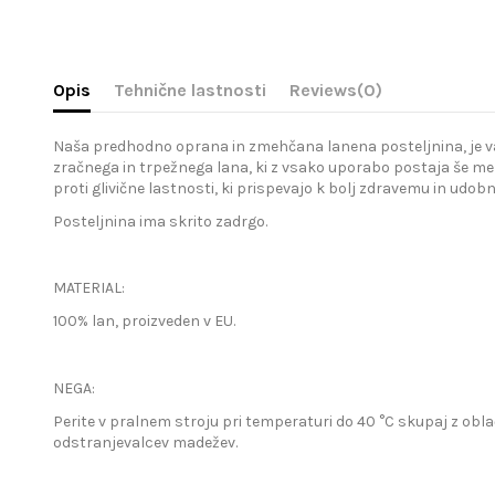
Opis
Tehnične lastnosti
Reviews
(0)
Naša predhodno oprana in zmehčana lanena posteljnina, je vaša 
zračnega in trpežnega lana, ki z vsako uporabo postaja še meh
proti glivične lastnosti, ki prispevajo k bolj zdravemu in udo
Posteljnina ima skrito zadrgo.
MATERIAL:
100% lan, proizveden v EU.
NEGA:
Perite v pralnem stroju pri temperaturi do 40 °C skupaj z obla
odstranjevalcev madežev.