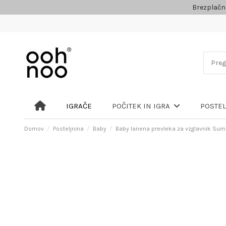
Brezplačn
IGRAČE
POČITEK IN IGRA
POSTE
Domov
Posteljnina
Baby
Baby lanena prevleka za vzglavnik Su