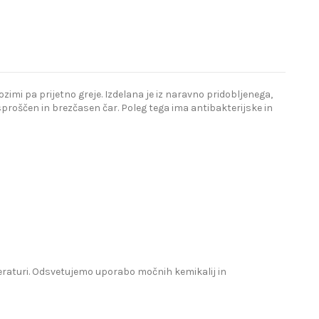
imi pa prijetno greje. Izdelana je iz naravno pridobljenega,
proščen in brezčasen čar. Poleg tega ima antibakterijske in
mperaturi. Odsvetujemo uporabo močnih kemikalij in