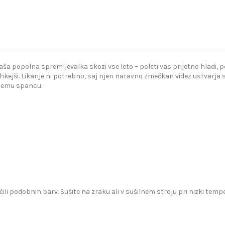
popolna spremljevalka skozi vse leto – poleti vas prijetno hladi, poz
kejši. Likanje ni potrebno, saj njen naravno zmečkan videz ustvarja s
bnemu spancu.
čili podobnih barv. Sušite na zraku ali v sušilnem stroju pri nizki te