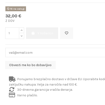
Ni na zalogi
32,00 €
Z DDV
V košarico
Ponujamo brezplačno dostavo v države EU. Uporabite ko
zaključku nakupa. Velja za naročila nad 100 €.
30-dnevna garancija vračila denarja.
Varno plačilo.