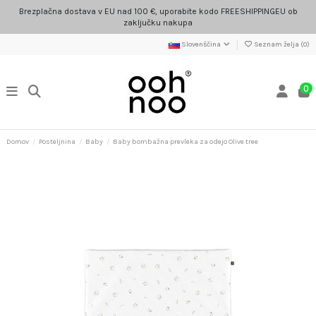
Brezplačna dostava v EU nad 100 €, uporabite kodo FREESHIPPINGEU ob
zaključku nakupa
Slovenščina
Seznam želja (
0
)
0
Domov
Posteljnina
Baby
Baby bombažna prevleka za odejo Olive tree