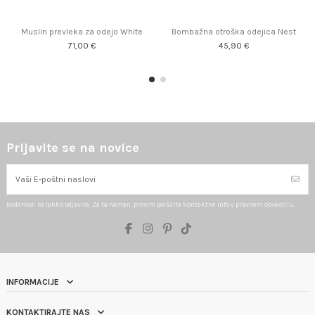
Muslin prevleka za odejo White
Bombažna otroška odejica Nest
71,00 €
45,90 €
Prijavite se na novice
Kadarkoli se lahko odjavite. Za ta namen, prosim poiščite kontaktne info v pravnem obvestilu.
INFORMACIJE
KONTAKTIRAJTE NAS