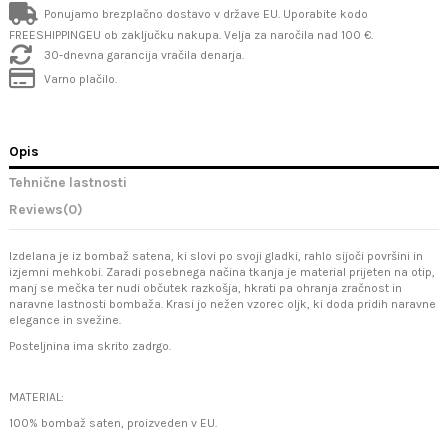
Ponujamo brezplačno dostavo v države EU. Uporabite kodo
FREESHIPPINGEU ob zaključku nakupa. Velja za naročila nad 100 €.
30-dnevna garancija vračila denarja.
Varno plačilo.
Opis
Tehnične lastnosti
Reviews
(0)
Izdelana je iz bombaž satena, ki slovi po svoji gladki, rahlo sijoči površini in
izjemni mehkobi. Zaradi posebnega načina tkanja je material prijeten na otip,
manj se mečka ter nudi občutek razkošja, hkrati pa ohranja zračnost in
naravne lastnosti bombaža. Krasi jo nežen vzorec oljk, ki doda pridih naravne
elegance in svežine.
Posteljnina ima skrito zadrgo.
MATERIAL:
100% bombaž saten, proizveden v EU.