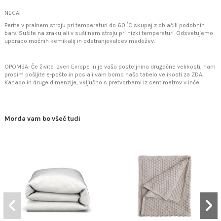
NEGA:
Perite v pralnem stroju pri temperaturi do 60 °C skupaj z oblačili podobnih
barv. Sušite na zraku ali v sušilnem stroju pri nizki temperaturi. Odsvetujemo
uporabo močnih kemikalij in odstranjevalcev madežev.
OPOMBA: Če živite izven Evrope in je vaša posteljnina drugačne velikosti, nam
prosim pošljite e-pošto in poslali vam bomo našo tabelo velikosti za ZDA,
Kanado in druge dimenzije, vključno s pretvorbami iz centimetrov v inče.
Morda vam bo všeč tudi