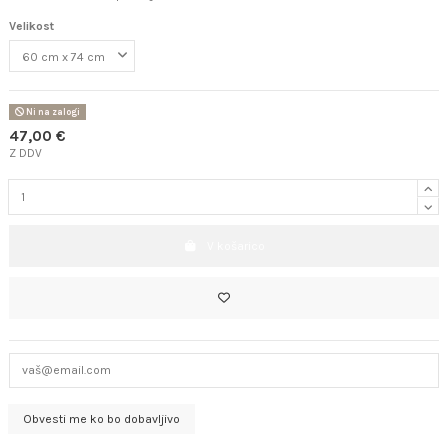
Velikost
Ni na zalogi
47,00 €
Z DDV
V košarico