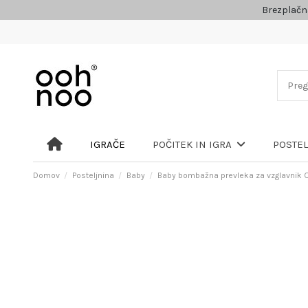
Brezplačn
IGRAČE
POČITEK IN IGRA
POSTE
Domov
Posteljnina
Baby
Baby bombažna prevleka za vzglavnik O