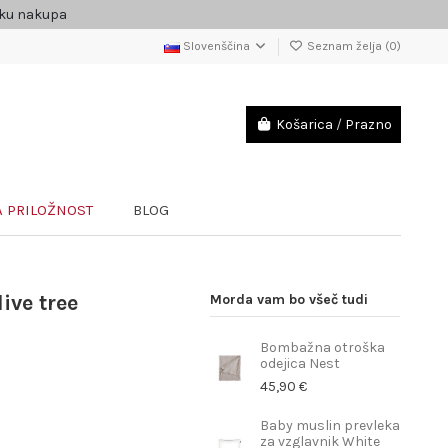
čku nakupa
Slovenščina
Seznam želja (
0
)
Košarica
/
Prazno
 PRILOŽNOST
BLOG
ive tree
Morda vam bo všeč tudi
Bombažna otroška
odejica Nest
45,90 €
Baby muslin prevleka
za vzglavnik White