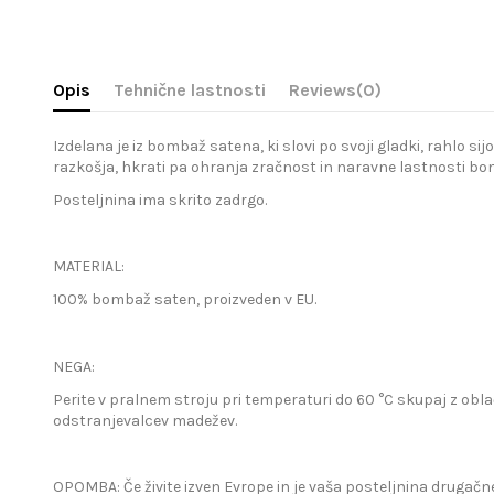
Opis
Tehnične lastnosti
Reviews
(0)
Izdelana je iz bombaž satena, ki slovi po svoji gladki, rahlo s
razkošja, hkrati pa ohranja zračnost in naravne lastnosti bomb
Posteljnina ima skrito zadrgo.
MATERIAL:
100% bombaž saten, proizveden v EU.
NEGA:
Perite v pralnem stroju pri temperaturi do 60 °C skupaj z obla
odstranjevalcev madežev.
OPOMBA: Če živite izven Evrope in je vaša posteljnina drugačne