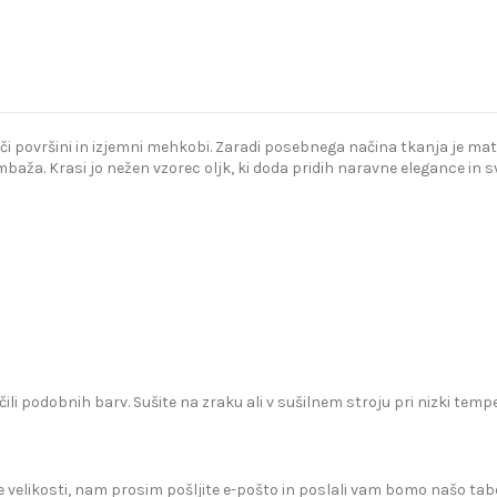
ijoči površini in izjemni mehkobi. Zaradi posebnega načina tkanja je ma
aža. Krasi jo nežen vzorec oljk, ki doda pridih naravne elegance in sv
čili podobnih barv. Sušite na zraku ali v sušilnem stroju pri nizki te
 velikosti, nam prosim pošljite e-pošto in poslali vam bomo našo tabe