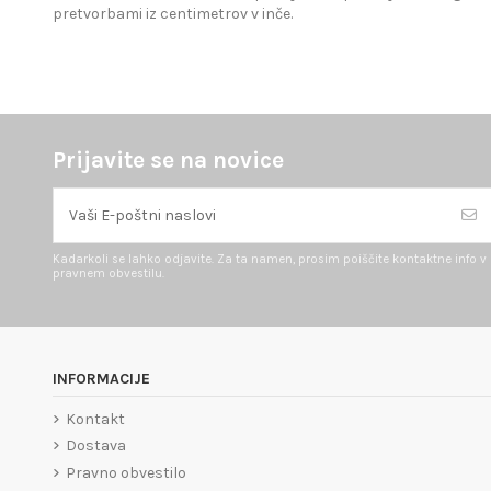
pretvorbami iz centimetrov v inče.
Prijavite se na novice
Kadarkoli se lahko odjavite. Za ta namen, prosim poiščite kontaktne info v
pravnem obvestilu.
INFORMACIJE
Kontakt
Dostava
Pravno obvestilo