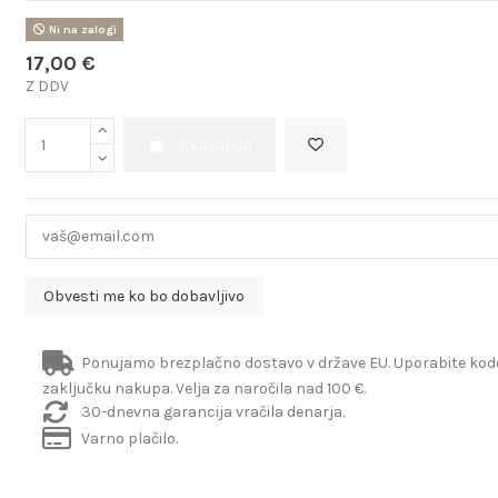
Ni na zalogi
17,00 €
Z DDV
V košarico
Ponujamo brezplačno dostavo v države EU. Uporabite ko
zaključku nakupa. Velja za naročila nad 100 €.
30-dnevna garancija vračila denarja.
Varno plačilo.