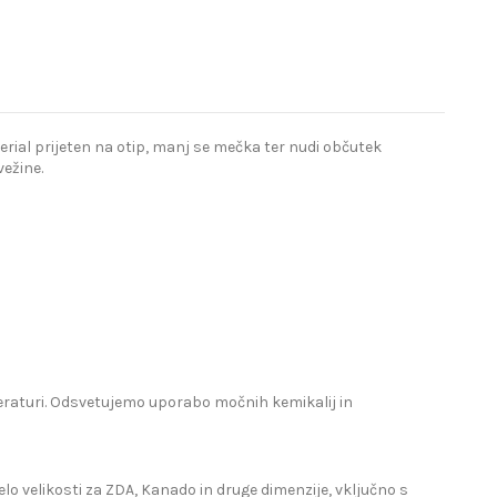
terial prijeten na otip, manj se mečka ter nudi občutek
ežine.
mperaturi. Odsvetujemo uporabo močnih kemikalij in
lo velikosti za ZDA, Kanado in druge dimenzije, vključno s