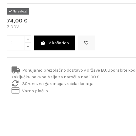
Na zalogi
74,00 €
Z DDV
V košarico
Ponujamo brezplačno dostavo v države EU. Uporabite ko
zaključku nakupa. Velja za naročila nad 100 €.
30-dnevna garancija vračila denarja.
Varno plačilo.