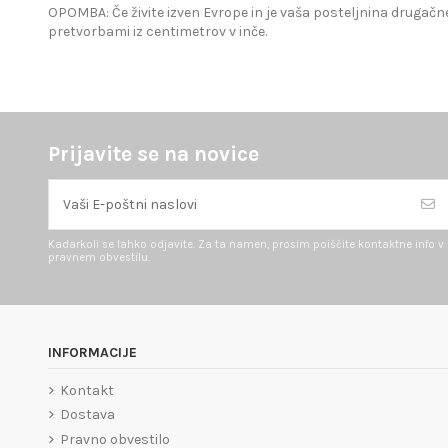
OPOMBA: Če živite izven Evrope in je vaša posteljnina drugačne
pretvorbami iz centimetrov v inče.
Prijavite se na novice
Kadarkoli se lahko odjavite. Za ta namen, prosim poiščite kontaktne info v
pravnem obvestilu.
INFORMACIJE
Kontakt
Dostava
Pravno obvestilo