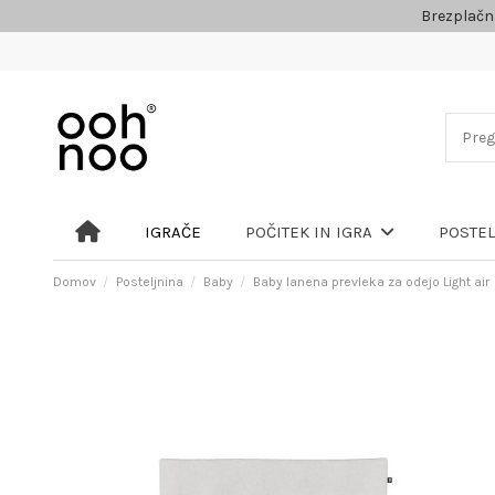
Brezplačn
IGRAČE
POČITEK IN IGRA
POSTE
Domov
Posteljnina
Baby
Baby lanena prevleka za odejo Light air