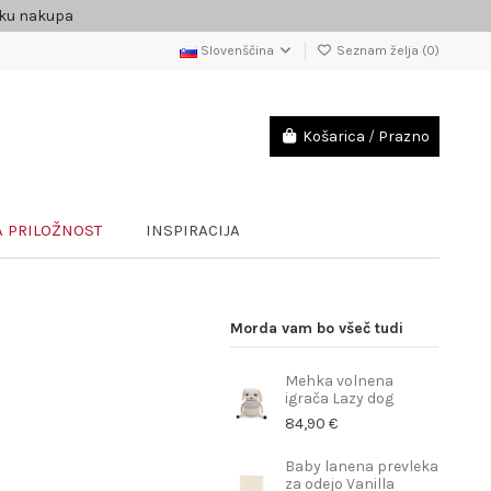
čku nakupa
Slovenščina
Seznam želja (
0
)
Košarica
/
Prazno
 PRILOŽNOST
INSPIRACIJA
Morda vam bo všeč tudi
Mehka volnena
igrača Lazy dog
84,90 €
Baby lanena prevleka
za odejo Vanilla