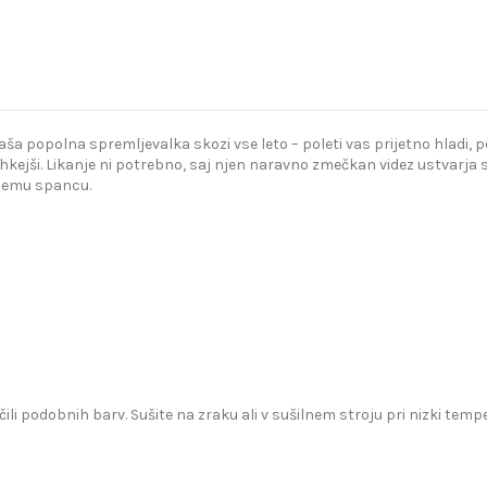
popolna spremljevalka skozi vse leto – poleti vas prijetno hladi, poz
kejši. Likanje ni potrebno, saj njen naravno zmečkan videz ustvarja s
bnemu spancu.
čili podobnih barv. Sušite na zraku ali v sušilnem stroju pri nizki te