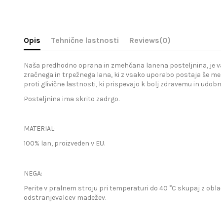
Opis
Tehnične lastnosti
Reviews
(0)
Naša predhodno oprana in zmehčana lanena posteljnina, je vaša 
zračnega in trpežnega lana, ki z vsako uporabo postaja še meh
proti glivične lastnosti, ki prispevajo k bolj zdravemu in udo
Posteljnina ima skrito zadrgo.
MATERIAL:
100% lan, proizveden v EU.
NEGA:
Perite v pralnem stroju pri temperaturi do 40 °C skupaj z obla
odstranjevalcev madežev.