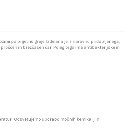
imi pa prijetno greje. Izdelana je iz naravno pridobljenega,
proščen in brezčasen čar. Poleg tega ima antibakterijske in
mperaturi. Odsvetujemo uporabo močnih kemikalij in