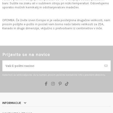
barv. Sušite na zraku ali v sušilnem stroju pri nizki temperaturi. Odsvetujemo
uporabo močnih kemikalij in odstranjevalcev madežev.
OPOMBA: Če živite izven Evrope in je vaša posteljnina drugačne velikosti, nam
prosim pošljite e-pošto in poslali vam bomo našo tabelo velikosti za ZDA,
Kanado in druge dimenzije, vključno s pretvorbami iz centimetrov v inče.
Prijavite se na novice
Kadarkoli se lahko odjavite. Za ta namen, prosim poiščite kontaktne info v pravnem obvestilu.
INFORMACIJE