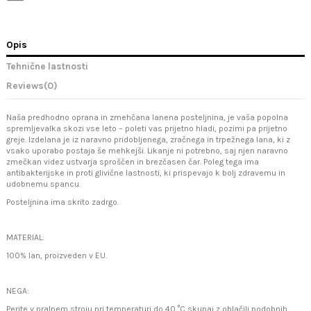
Opis
Tehnične lastnosti
Reviews
(0)
Naša predhodno oprana in zmehčana lanena posteljnina, je vaša popolna
spremljevalka skozi vse leto – poleti vas prijetno hladi, pozimi pa prijetno
greje. Izdelana je iz naravno pridobljenega, zračnega in trpežnega lana, ki z
vsako uporabo postaja še mehkejši. Likanje ni potrebno, saj njen naravno
zmečkan videz ustvarja sproščen in brezčasen čar. Poleg tega ima
antibakterijske in proti glivične lastnosti, ki prispevajo k bolj zdravemu in
udobnemu spancu.
Posteljnina ima skrito zadrgo.
MATERIAL:
100% lan, proizveden v EU.
NEGA:
Perite v pralnem stroju pri temperaturi do 40 °C skupaj z oblačili podobnih