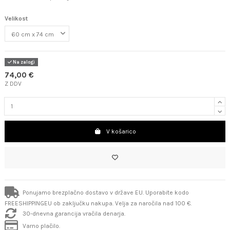
Velikost
Na zalogi
74,00 €
Z DDV
V košarico
Ponujamo brezplačno dostavo v države EU. Uporabite kodo
FREESHIPPINGEU ob zaključku nakupa. Velja za naročila nad 100 €.
30-dnevna garancija vračila denarja.
Varno plačilo.