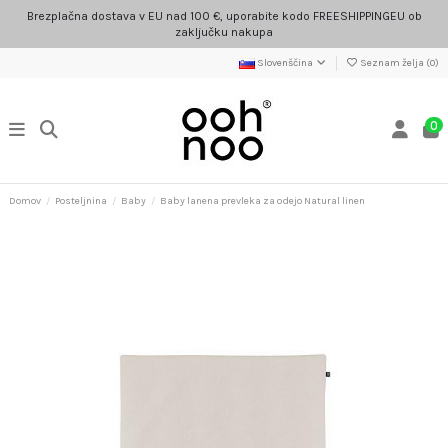
Brezplačna dostava v EU nad 100 €, uporabite kodo FREESHIPPINGEU ob
zaključku nakupa
Slovenščina
Seznam želja (
0
)
0
Domov
Posteljnina
Baby
Baby lanena prevleka za odejo Natural linen