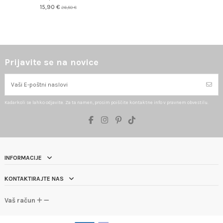
15,90 €
26,50 €
Prijavite se na novice
Kadarkoli se lahko odjavite. Za ta namen, prosim poiščite kontaktne info v pravnem obvestilu.
INFORMACIJE
KONTAKTIRAJTE NAS
Vaš račun