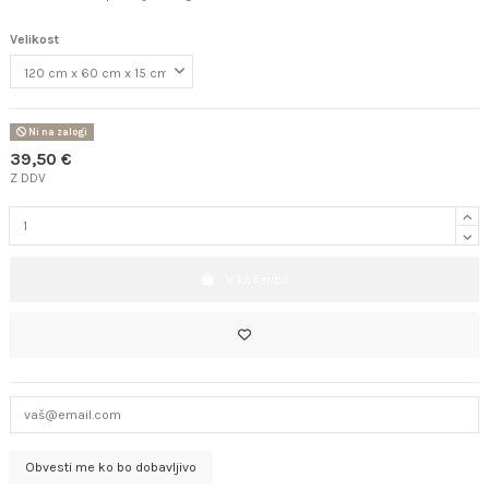
Velikost
Ni na zalogi
39,50 €
Z DDV
V košarico