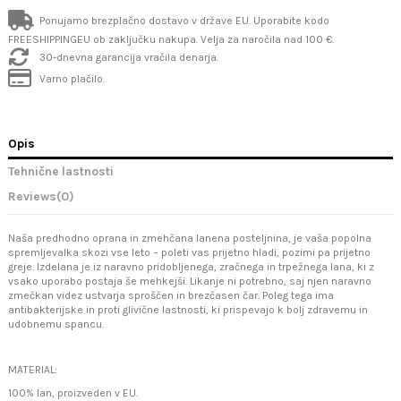
Ponujamo brezplačno dostavo v države EU. Uporabite kodo
FREESHIPPINGEU ob zaključku nakupa. Velja za naročila nad 100 €.
30-dnevna garancija vračila denarja.
Varno plačilo.
Opis
Tehnične lastnosti
Reviews
(0)
Naša predhodno oprana in zmehčana lanena posteljnina, je vaša popolna
spremljevalka skozi vse leto – poleti vas prijetno hladi, pozimi pa prijetno
greje. Izdelana je iz naravno pridobljenega, zračnega in trpežnega lana, ki z
vsako uporabo postaja še mehkejši. Likanje ni potrebno, saj njen naravno
zmečkan videz ustvarja sproščen in brezčasen čar. Poleg tega ima
antibakterijske in proti glivične lastnosti, ki prispevajo k bolj zdravemu in
udobnemu spancu.
MATERIAL:
100% lan, proizveden v EU.