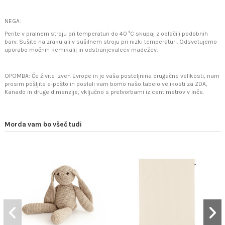
NEGA:
Perite v pralnem stroju pri temperaturi do 40 °C skupaj z oblačili podobnih
barv. Sušite na zraku ali v sušilnem stroju pri nizki temperaturi. Odsvetujemo
uporabo močnih kemikalij in odstranjevalcev madežev.
OPOMBA: Če živite izven Evrope in je vaša posteljnina drugačne velikosti, nam
prosim pošljite e-pošto in poslali vam bomo našo tabelo velikosti za ZDA,
Kanado in druge dimenzije, vključno s pretvorbami iz centimetrov v inče.
Morda vam bo všeč tudi