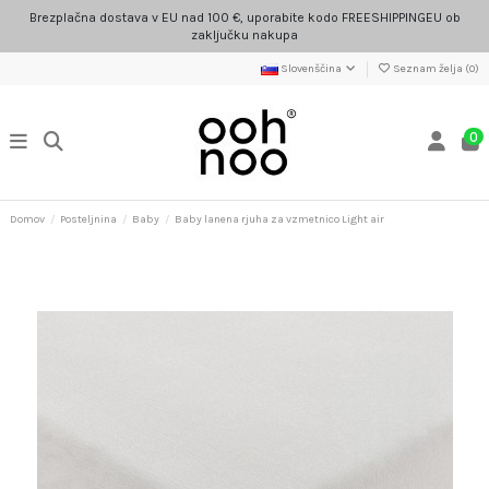
Brezplačna dostava v EU nad 100 €, uporabite kodo FREESHIPPINGEU ob
zaključku nakupa
Slovenščina
Seznam želja (
0
)
0
Domov
Posteljnina
Baby
Baby lanena rjuha za vzmetnico Light air