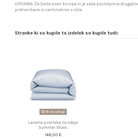
OPOMBA: Če živite izven Evrope in je vaša posteljnina drugačne
pretvorbami iz centimetrov v inče.
Stranke ki so kupile ta izdelek so kupile tudi:
Ni na zalogi
Lanena prevleka za odejo
Summer Blues
148,00 €