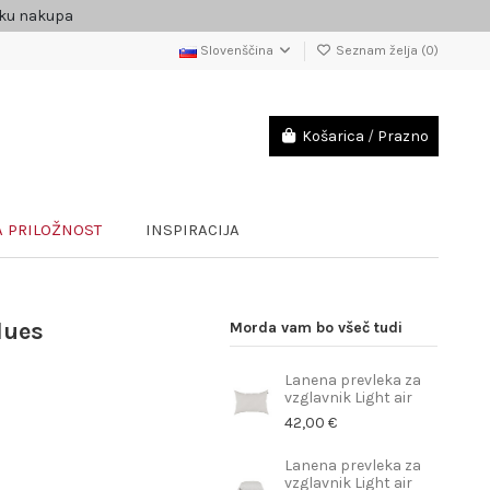
čku nakupa
Slovenščina
Seznam želja (
0
)
Košarica
/
Prazno
 PRILOŽNOST
INSPIRACIJA
lues
Morda vam bo všeč tudi
Lanena prevleka za
vzglavnik Light air
42,00 €
Lanena prevleka za
vzglavnik Light air