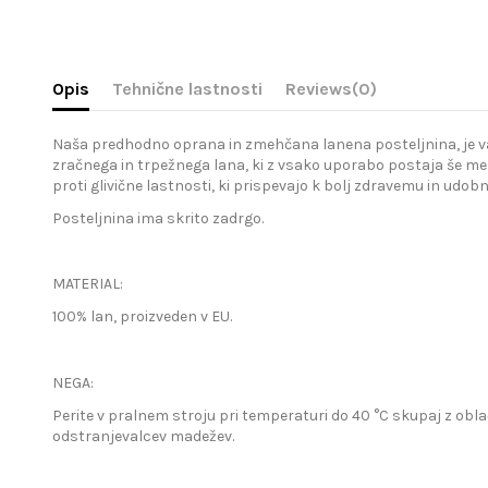
Opis
Tehnične lastnosti
Reviews
(0)
Naša predhodno oprana in zmehčana lanena posteljnina, je vaša 
zračnega in trpežnega lana, ki z vsako uporabo postaja še meh
proti glivične lastnosti, ki prispevajo k bolj zdravemu in udo
Posteljnina ima skrito zadrgo.
MATERIAL:
100% lan, proizveden v EU.
NEGA:
Perite v pralnem stroju pri temperaturi do 40 °C skupaj z obla
odstranjevalcev madežev.