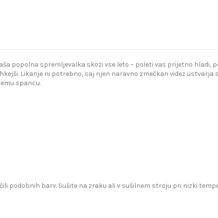
popolna spremljevalka skozi vse leto – poleti vas prijetno hladi, poz
kejši. Likanje ni potrebno, saj njen naravno zmečkan videz ustvarja s
bnemu spancu.
čili podobnih barv. Sušite na zraku ali v sušilnem stroju pri nizki te