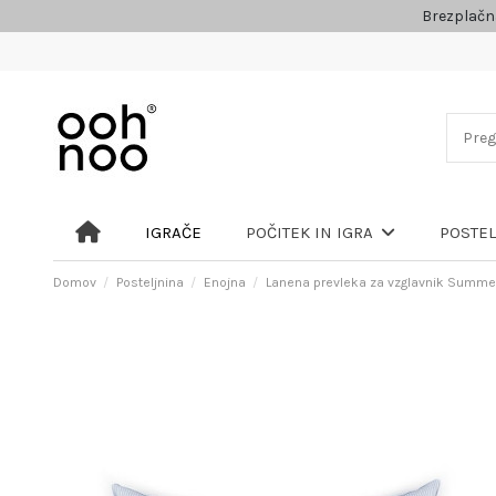
Brezplačn
IGRAČE
POČITEK IN IGRA
POSTE
Domov
Posteljnina
Enojna
Lanena prevleka za vzglavnik Summe