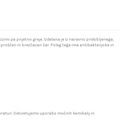
imi pa prijetno greje. Izdelana je iz naravno pridobljenega,
proščen in brezčasen čar. Poleg tega ima antibakterijske in
mperaturi. Odsvetujemo uporabo močnih kemikalij in