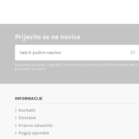
Prijavite se na novice
Kadarkoli se lahko odjavite. Za ta namen, prosim poiščite kontaktne info v
pravnem obvestilu.
INFORMACIJE
Kontakt
Dostava
Pravno obvestilo
Pogoji uporabe