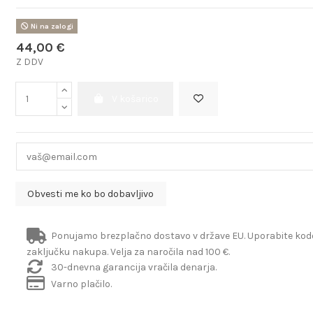
Ni na zalogi
44,00 €
Z DDV
V košarico
Ponujamo brezplačno dostavo v države EU. Uporabite ko
zaključku nakupa. Velja za naročila nad 100 €.
30-dnevna garancija vračila denarja.
Varno plačilo.