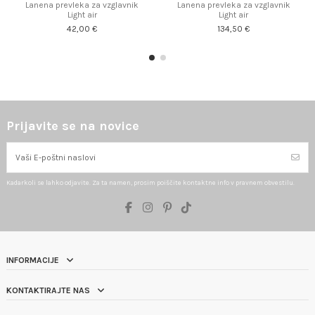
Lanena prevleka za vzglavnik
Lanena prevleka za vzglavnik
Light air
Light air
42,00 €
134,50 €
Prijavite se na novice
Kadarkoli se lahko odjavite. Za ta namen, prosim poiščite kontaktne info v pravnem obvestilu.
INFORMACIJE
KONTAKTIRAJTE NAS