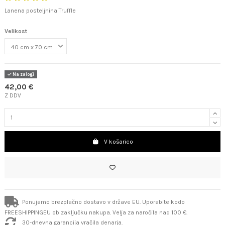
Lanena posteljnina Truffle
Velikost
Na zalogi
42,00 €
Z DDV
V košarico
Ponujamo brezplačno dostavo v države EU. Uporabite kodo
FREESHIPPINGEU ob zaključku nakupa. Velja za naročila nad 100 €.
30-dnevna garancija vračila denarja.