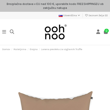
Brezplačna dostava v EU nad 100 €, uporabite kodo FREESHIPPINGEU ob
zaključku nakupa
Slovenščina
Seznam želja (
0
)
0
Domov
Posteljnina
Enojna
Lanena prevleka za vzglavnik Truffle