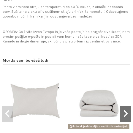
Perite v pralnem stroju pri temperaturi do 40 °C skupaj z oblačili podobnih
barv. Sušite na zraku ali v sušilnem stroju pri nizki temperaturi. Odsvetujemo
uporabo močnih kemikalij in odstranjevalcev madežev.
OPOMBA: Če živite izven Evrope in je vaša posteljnina drugačne velikosti, nam
prosim pošljite e-pošto in poslali vam bomo našo tabelo velikosti za ZDA,
Kanado in druge dimenzije, vključno s pretvorbami iz centimetrov v inče.
Morda vam bo všeč tudi
Izdelek je dobavljiv v različnih variacijah