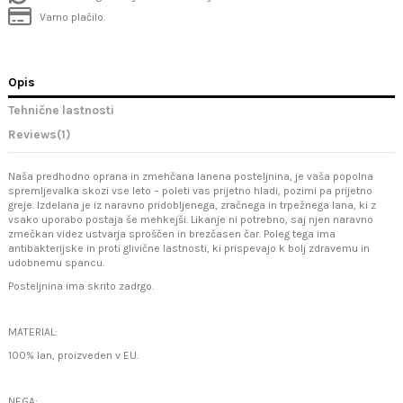
Varno plačilo.
Opis
Tehnične lastnosti
Reviews
(1)
Naša predhodno oprana in zmehčana lanena posteljnina, je vaša popolna
spremljevalka skozi vse leto – poleti vas prijetno hladi, pozimi pa prijetno
greje. Izdelana je iz naravno pridobljenega, zračnega in trpežnega lana, ki z
vsako uporabo postaja še mehkejši. Likanje ni potrebno, saj njen naravno
zmečkan videz ustvarja sproščen in brezčasen čar. Poleg tega ima
antibakterijske in proti glivične lastnosti, ki prispevajo k bolj zdravemu in
udobnemu spancu.
Posteljnina ima skrito zadrgo.
MATERIAL:
100% lan, proizveden v EU.
NEGA: