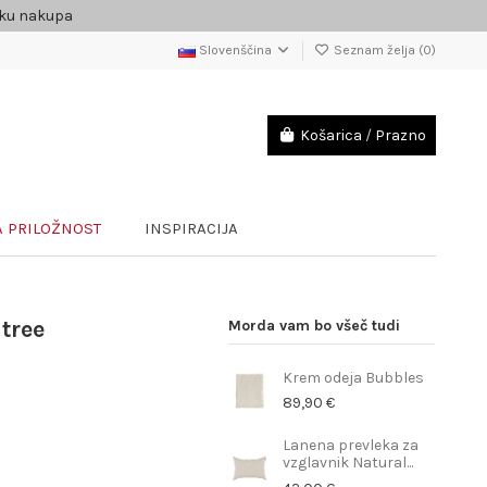
čku nakupa
Slovenščina
Seznam želja (
0
)
Košarica
/
Prazno
 PRILOŽNOST
INSPIRACIJA
tree
Morda vam bo všeč tudi
Krem odeja Bubbles
89,90 €
Lanena prevleka za
vzglavnik Natural...