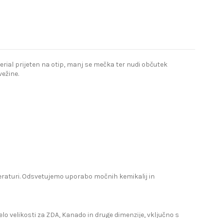
terial prijeten na otip, manj se mečka ter nudi občutek
ežine.
mperaturi. Odsvetujemo uporabo močnih kemikalij in
lo velikosti za ZDA, Kanado in druge dimenzije, vključno s