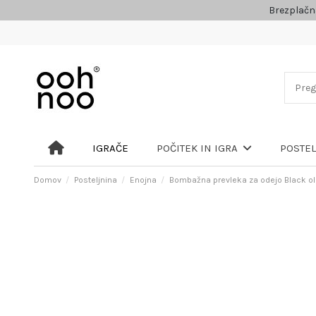
Brezplačn
IGRAČE
POČITEK IN IGRA
POSTE
Domov
Posteljnina
Enojna
Bombažna prevleka za odejo Black oli