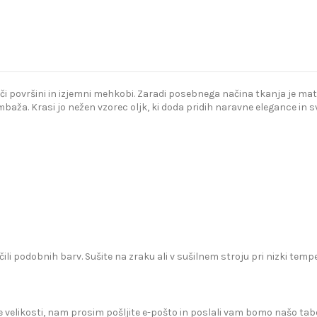
ijoči površini in izjemni mehkobi. Zaradi posebnega načina tkanja je ma
aža. Krasi jo nežen vzorec oljk, ki doda pridih naravne elegance in sv
čili podobnih barv. Sušite na zraku ali v sušilnem stroju pri nizki te
 velikosti, nam prosim pošljite e-pošto in poslali vam bomo našo tabe