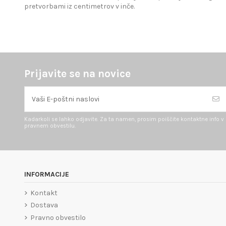
pretvorbami iz centimetrov v inče.
Prijavite se na novice
Kadarkoli se lahko odjavite. Za ta namen, prosim poiščite kontaktne info v
pravnem obvestilu.
INFORMACIJE
Kontakt
Dostava
Pravno obvestilo