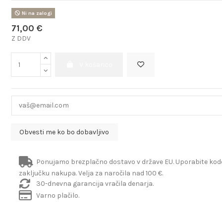
Ni na zalogi
71,00 €
Z DDV
V košarico
Ponujamo brezplačno dostavo v države EU. Uporabite ko
zaključku nakupa. Velja za naročila nad 100 €.
30-dnevna garancija vračila denarja.
Varno plačilo.