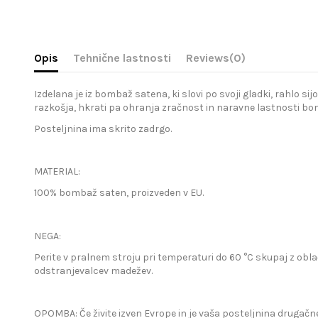
Opis
Tehnične lastnosti
Reviews
(0)
Izdelana je iz bombaž satena, ki slovi po svoji gladki, rahlo s
razkošja, hkrati pa ohranja zračnost in naravne lastnosti bomb
Posteljnina ima skrito zadrgo.
MATERIAL:
100% bombaž saten, proizveden v EU.
NEGA:
Perite v pralnem stroju pri temperaturi do 60 °C skupaj z obla
odstranjevalcev madežev.
OPOMBA: Če živite izven Evrope in je vaša posteljnina drugačne