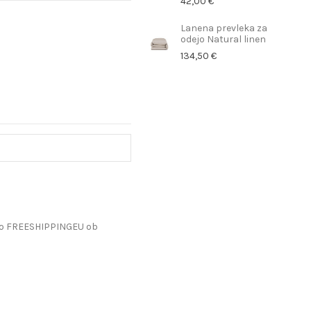
42,00 €
Lanena prevleka za
odejo Natural linen
134,50 €
do FREESHIPPINGEU ob