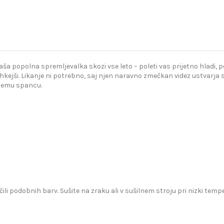
popolna spremljevalka skozi vse leto – poleti vas prijetno hladi, poz
kejši. Likanje ni potrebno, saj njen naravno zmečkan videz ustvarja s
bnemu spancu.
čili podobnih barv. Sušite na zraku ali v sušilnem stroju pri nizki te