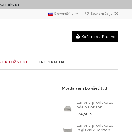
čku nakupa
Slovenščina
Seznam želja (
0
)
Košarica
/
Prazno
 PRILOŽNOST
INSPIRACIJA
Morda vam bo všeč tudi
Lanena prevleka za
odejo Horizon
134,50 €
Lanena prevleka za
vzglavnik Horizon