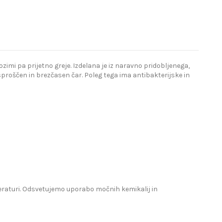
imi pa prijetno greje. Izdelana je iz naravno pridobljenega,
proščen in brezčasen čar. Poleg tega ima antibakterijske in
mperaturi. Odsvetujemo uporabo močnih kemikalij in