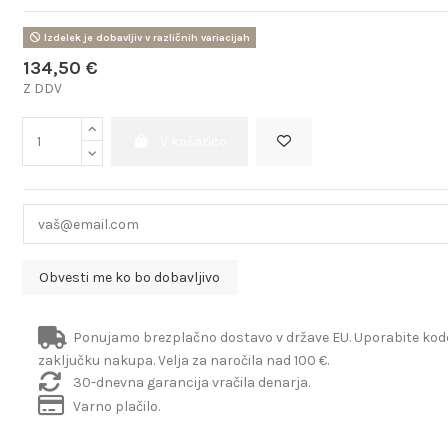
Izdelek je dobavljiv v različnih variacijah
134,50 €
Z DDV
V košarico
Ponujamo brezplačno dostavo v države EU. Uporabite ko
zaključku nakupa. Velja za naročila nad 100 €.
30-dnevna garancija vračila denarja.
Varno plačilo.