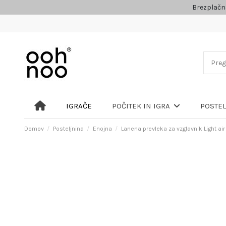
Brezplačn
IGRAČE
POČITEK IN IGRA
POSTE
Domov
Posteljnina
Enojna
Lanena prevleka za vzglavnik Light air