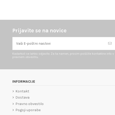
Prijavite se na novice
Kadarkoli se lahko odjavite. Za ta namen, prosim poiščite kontaktne info v
pravnem obvestilu.
INFORMACIJE
Kontakt
Dostava
Pravno obvestilo
Pogoji uporabe