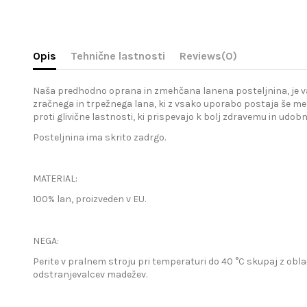
Opis
Tehnične lastnosti
Reviews
(0)
Naša predhodno oprana in zmehčana lanena posteljnina, je vaša 
zračnega in trpežnega lana, ki z vsako uporabo postaja še meh
proti glivične lastnosti, ki prispevajo k bolj zdravemu in udo
Posteljnina ima skrito zadrgo.
MATERIAL:
100% lan, proizveden v EU.
NEGA:
Perite v pralnem stroju pri temperaturi do 40 °C skupaj z obla
odstranjevalcev madežev.