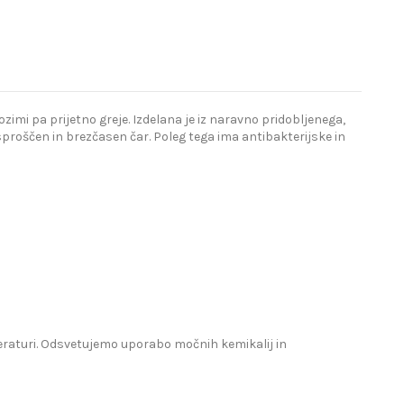
imi pa prijetno greje. Izdelana je iz naravno pridobljenega,
proščen in brezčasen čar. Poleg tega ima antibakterijske in
mperaturi. Odsvetujemo uporabo močnih kemikalij in