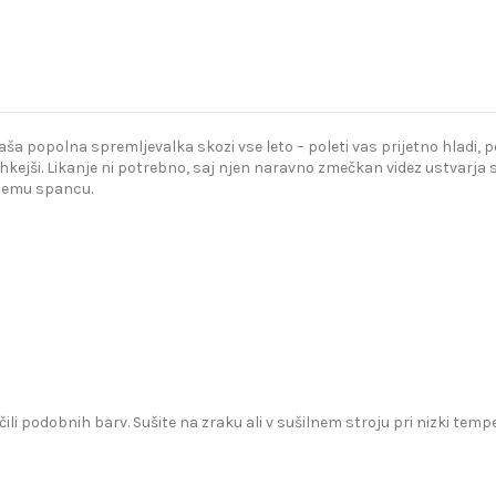
popolna spremljevalka skozi vse leto – poleti vas prijetno hladi, poz
kejši. Likanje ni potrebno, saj njen naravno zmečkan videz ustvarja s
bnemu spancu.
čili podobnih barv. Sušite na zraku ali v sušilnem stroju pri nizki te