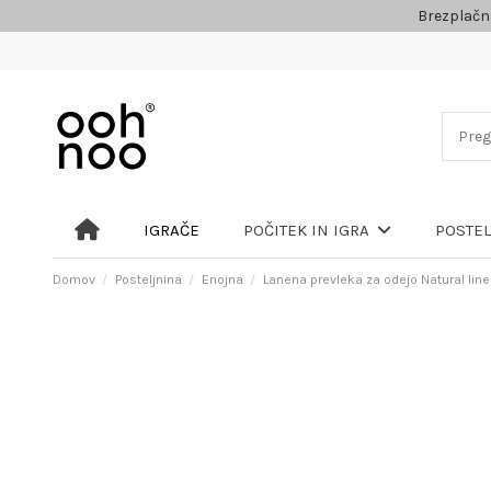
Brezplačn
IGRAČE
POČITEK IN IGRA
POSTE
Domov
Posteljnina
Enojna
Lanena prevleka za odejo Natural lin