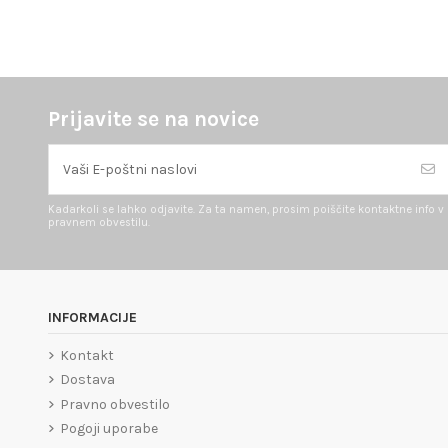
Prijavite se na novice
Kadarkoli se lahko odjavite. Za ta namen, prosim poiščite kontaktne info v
pravnem obvestilu.
INFORMACIJE
Kontakt
Dostava
Pravno obvestilo
Pogoji uporabe