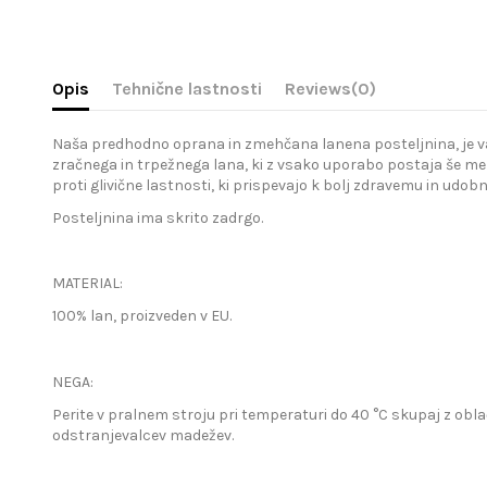
Opis
Tehnične lastnosti
Reviews
(0)
Naša predhodno oprana in zmehčana lanena posteljnina, je vaša 
zračnega in trpežnega lana, ki z vsako uporabo postaja še meh
proti glivične lastnosti, ki prispevajo k bolj zdravemu in udo
Posteljnina ima skrito zadrgo.
MATERIAL:
100% lan, proizveden v EU.
NEGA:
Perite v pralnem stroju pri temperaturi do 40 °C skupaj z obla
odstranjevalcev madežev.