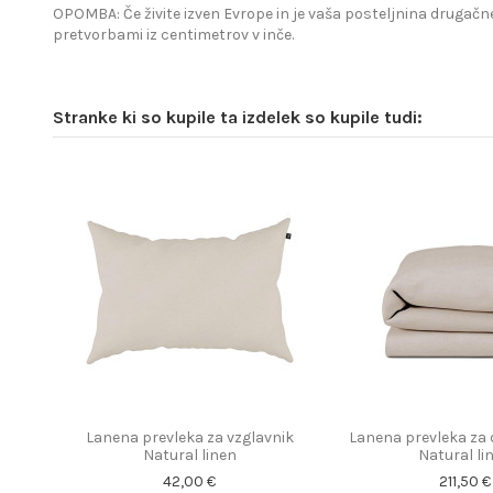
OPOMBA: Če živite izven Evrope in je vaša posteljnina drugačne
pretvorbami iz centimetrov v inče.
Stranke ki so kupile ta izdelek so kupile tudi:
Lanena prevleka za vzglavnik
Lanena prevleka za 
Natural linen
Natural li
42,00 €
211,50 €