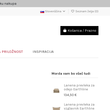
čku nakupa
Slovenščina
Seznam želja (
0
)
Košarica
/
Prazno
 PRILOŽNOST
INSPIRACIJA
Morda vam bo všeč tudi
Lanena prevleka za
odejo Earthline
134,50 €
Lanena prevleka za
vzglavnik Earthline