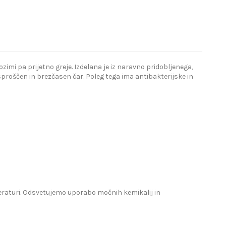
imi pa prijetno greje. Izdelana je iz naravno pridobljenega,
proščen in brezčasen čar. Poleg tega ima antibakterijske in
mperaturi. Odsvetujemo uporabo močnih kemikalij in