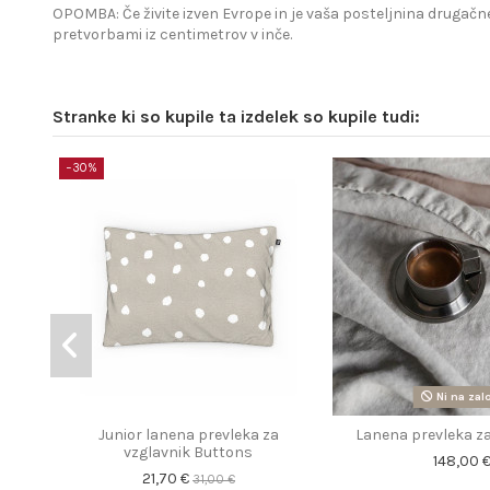
OPOMBA: Če živite izven Evrope in je vaša posteljnina drugačne
pretvorbami iz centimetrov v inče.
Stranke ki so kupile ta izdelek so kupile tudi:
−30%
Ni na zal
Junior lanena prevleka za
Lanena prevleka za
vzglavnik Buttons
148,00 
21,70 €
31,00 €