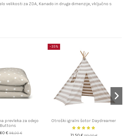
lo velikosti za ZDA, Kanado in druge dimenzije, vključno s
−35%
na prevleka za odejo
Otroški igralni šotor Daydreamer
Lane
Buttons
,60 €
98,00 €
71,50 €
110,00 €