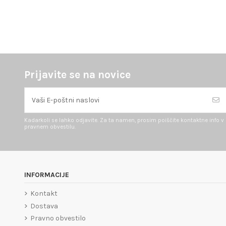
Prijavite se na novice
Kadarkoli se lahko odjavite. Za ta namen, prosim poiščite kontaktne info v
pravnem obvestilu.
INFORMACIJE
Kontakt
Dostava
Pravno obvestilo