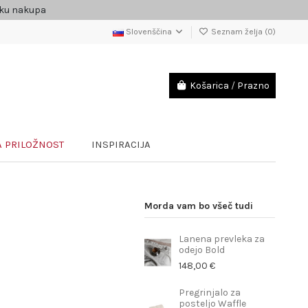
čku nakupa
Slovenščina
Seznam želja (
0
)
Košarica
/
Prazno
 PRILOŽNOST
INSPIRACIJA
Morda vam bo všeč tudi
Lanena prevleka za
odejo Bold
148,00 €
Pregrinjalo za
posteljo Waffle