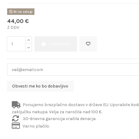
Ni na zalogi
44,00 €
Z DDV
V košarico
Ponujamo brezplačno dostavo v države EU. Uporabite ko
zaključku nakupa. Velja za naročila nad 100 €.
30-dnevna garancija vračila denarja.
Varno plačilo.