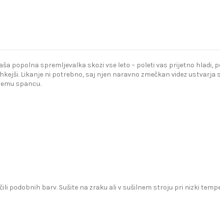
popolna spremljevalka skozi vse leto – poleti vas prijetno hladi, poz
kejši. Likanje ni potrebno, saj njen naravno zmečkan videz ustvarja s
bnemu spancu.
čili podobnih barv. Sušite na zraku ali v sušilnem stroju pri nizki te