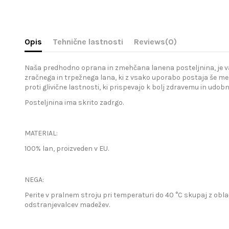
Opis
Tehnične lastnosti
Reviews
(0)
Naša predhodno oprana in zmehčana lanena posteljnina, je vaša 
zračnega in trpežnega lana, ki z vsako uporabo postaja še meh
proti glivične lastnosti, ki prispevajo k bolj zdravemu in udo
Posteljnina ima skrito zadrgo.
MATERIAL:
100% lan, proizveden v EU.
NEGA:
Perite v pralnem stroju pri temperaturi do 40 °C skupaj z obla
odstranjevalcev madežev.