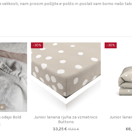
 velikosti, nam prosim pošljite e-pošto in poslali vam bomo našo tabe
−30%
−30%
ogi
 odejo Bold
Junior lanena rjuha za vzmetnico
Junior lane
Buttons
€
33,25 €
68
47,50 €