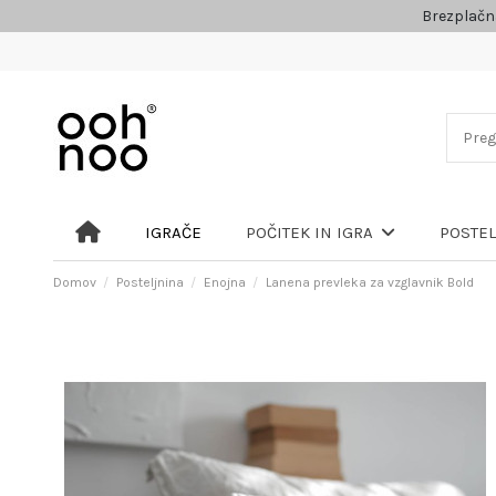
Brezplačn
IGRAČE
POČITEK IN IGRA
POSTE
Domov
Posteljnina
Enojna
Lanena prevleka za vzglavnik Bold