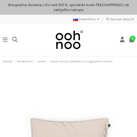
Brezplačna dostava v EU nad 100 €, uporabite kodo FREESHIPPINGEU ob
zaključku nakupa
Slovenščina
Seznam želja (
0
)
0
Domov
Posteljnina
Junior
Junior muslin prevleka za vzglavnik Sahara