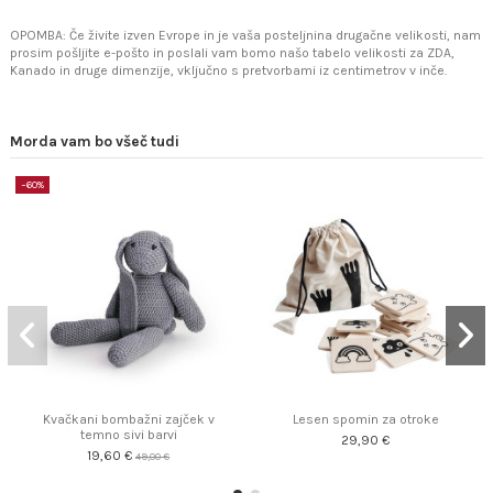
OPOMBA: Če živite izven Evrope in je vaša posteljnina drugačne velikosti, nam
prosim pošljite e-pošto in poslali vam bomo našo tabelo velikosti za ZDA,
Kanado in druge dimenzije, vključno s pretvorbami iz centimetrov v inče.
Morda vam bo všeč tudi
−60%
Kvačkani bombažni zajček v
Lesen spomin za otroke
temno sivi barvi
29,90 €
19,60 €
49,00 €