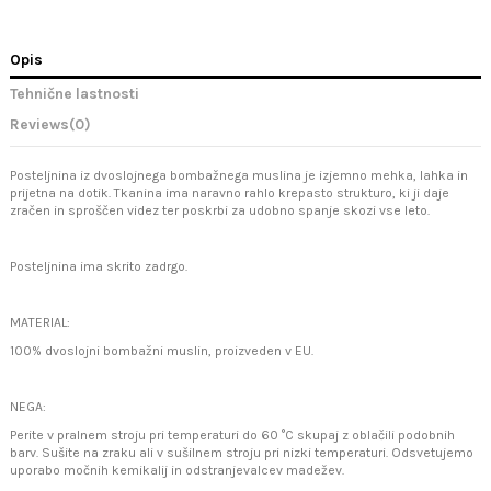
Opis
Tehnične lastnosti
Reviews
(0)
Posteljnina iz dvoslojnega bombažnega muslina je izjemno mehka, lahka in
prijetna na dotik. Tkanina ima naravno rahlo krepasto strukturo, ki ji daje
zračen in sproščen videz ter poskrbi za udobno spanje skozi vse leto.
Posteljnina ima skrito zadrgo.
MATERIAL:
100% dvoslojni bombažni muslin, proizveden v EU.
NEGA:
Perite v pralnem stroju pri temperaturi do 60 °C skupaj z oblačili podobnih
barv. Sušite na zraku ali v sušilnem stroju pri nizki temperaturi. Odsvetujemo
uporabo močnih kemikalij in odstranjevalcev madežev.