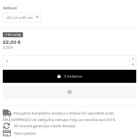
Velikost
Na zalogi
22,00 €
Z DDV
V košarico
Ponujamo brezplačno dostavo v države EU. Uporabite kodo
FREESHIPPINGEU ob zaključku nakupa. Velja za naročila nad 100 €.
30-dnevna garancija vračila denarja.
Varno plačilo.