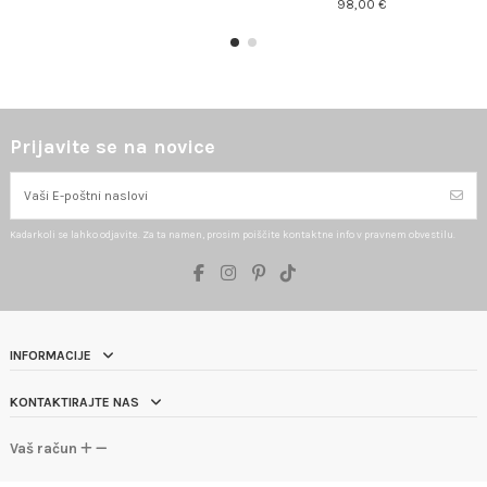
98,00 €
Prijavite se na novice
Kadarkoli se lahko odjavite. Za ta namen, prosim poiščite kontaktne info v pravnem obvestilu.
INFORMACIJE
KONTAKTIRAJTE NAS
Vaš račun