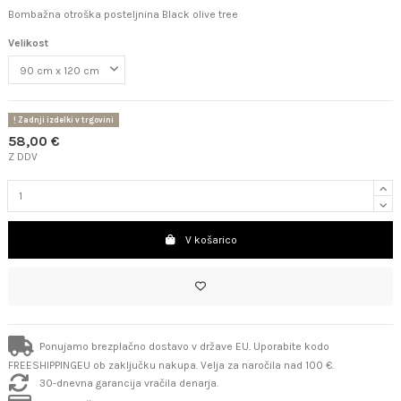
Bombažna otroška posteljnina Black olive tree
Velikost
Zadnji izdelki v trgovini
58,00 €
Z DDV
V košarico
Ponujamo brezplačno dostavo v države EU. Uporabite kodo
FREESHIPPINGEU ob zaključku nakupa. Velja za naročila nad 100 €.
30-dnevna garancija vračila denarja.