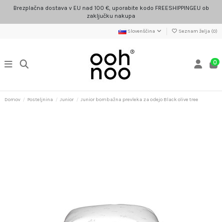
Brezplačna dostava v EU nad 100 €, uporabite kodo FREESHIPPINGEU ob
zaključku nakupa
Slovenščina
Seznam želja (
0
)
0
Domov
Posteljnina
Junior
Junior bombažna prevleka za odejo Black olive tree