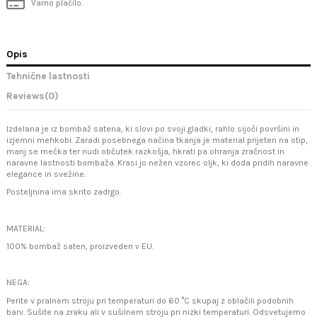
Varno plačilo.
Opis
Tehnične lastnosti
Reviews
(0)
Izdelana je iz bombaž satena, ki slovi po svoji gladki, rahlo sijoči površini in
izjemni mehkobi. Zaradi posebnega načina tkanja je material prijeten na otip,
manj se mečka ter nudi občutek razkošja, hkrati pa ohranja zračnost in
naravne lastnosti bombaža. Krasi jo nežen vzorec oljk, ki doda pridih naravne
elegance in svežine.
Posteljnina ima skrito zadrgo.
MATERIAL:
100% bombaž saten, proizveden v EU.
NEGA:
Perite v pralnem stroju pri temperaturi do 60 °C skupaj z oblačili podobnih
barv. Sušite na zraku ali v sušilnem stroju pri nizki temperaturi. Odsvetujemo