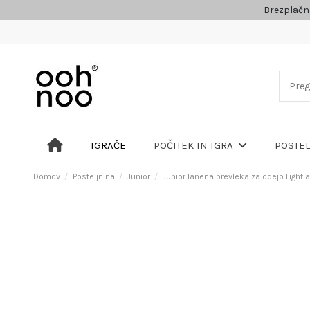
Brezplačn
IGRAČE
POČITEK IN IGRA
POSTE
Domov
Posteljnina
Junior
Junior lanena prevleka za odejo Light a