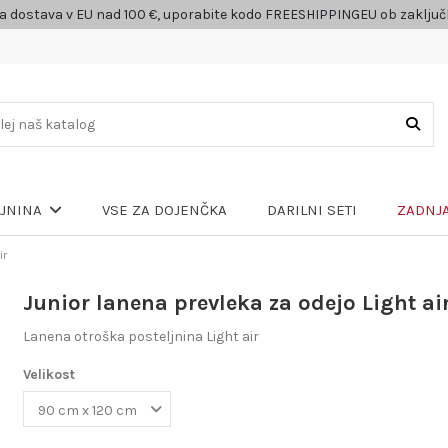
a dostava v EU nad 100 €, uporabite kodo FREESHIPPINGEU ob zaklju
VSE ZA DOJENČKA
DARILNI SETI
ZADNJA
LJNINA
ir
Junior lanena prevleka za odejo Light ai
Lanena otroška posteljnina Light air
Velikost