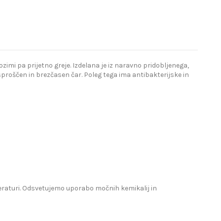
imi pa prijetno greje. Izdelana je iz naravno pridobljenega,
proščen in brezčasen čar. Poleg tega ima antibakterijske in
mperaturi. Odsvetujemo uporabo močnih kemikalij in