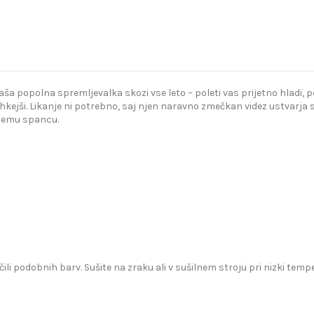
popolna spremljevalka skozi vse leto – poleti vas prijetno hladi, poz
kejši. Likanje ni potrebno, saj njen naravno zmečkan videz ustvarja s
bnemu spancu.
čili podobnih barv. Sušite na zraku ali v sušilnem stroju pri nizki te