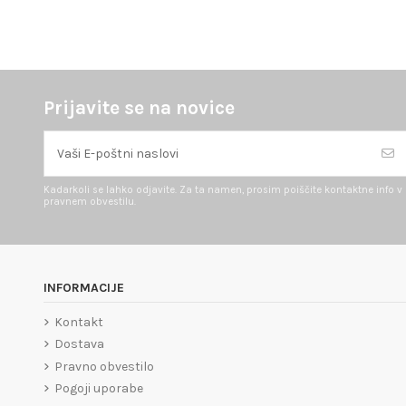
Prijavite se na novice
Kadarkoli se lahko odjavite. Za ta namen, prosim poiščite kontaktne info v
pravnem obvestilu.
INFORMACIJE
Kontakt
Dostava
Pravno obvestilo
Pogoji uporabe