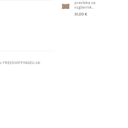
prevleka za
vzglavnik...
31,00 €
do FREESHIPPINGEU ob