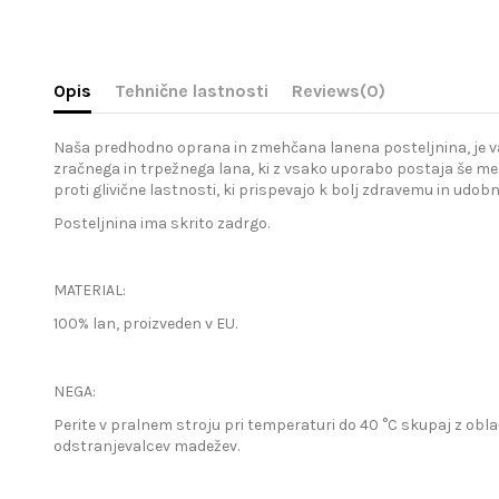
Opis
Tehnične lastnosti
Reviews
(0)
Naša predhodno oprana in zmehčana lanena posteljnina, je vaša 
zračnega in trpežnega lana, ki z vsako uporabo postaja še meh
proti glivične lastnosti, ki prispevajo k bolj zdravemu in udo
Posteljnina ima skrito zadrgo.
MATERIAL:
100% lan, proizveden v EU.
NEGA:
Perite v pralnem stroju pri temperaturi do 40 °C skupaj z obla
odstranjevalcev madežev.