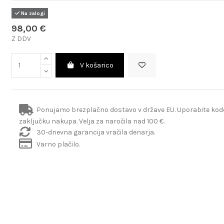
Na zalogi
98,00 €
Z DDV
V košarico
Ponujamo brezplačno dostavo v države EU. Uporabite ko
zaključku nakupa. Velja za naročila nad 100 €.
30-dnevna garancija vračila denarja.
Varno plačilo.