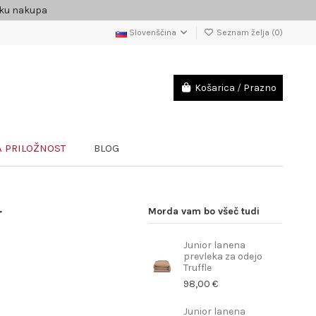
čku nakupa
Slovenščina
Seznam želja (
0
)
Košarica
/
Prazno
 PRILOŽNOST
BLOG
r
Morda vam bo všeč tudi
Junior lanena
prevleka za odejo
Truffle
98,00 €
Junior lanena