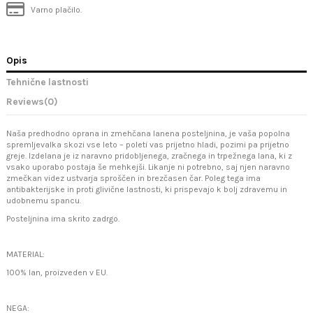
Varno plačilo.
Opis
Tehnične lastnosti
Reviews
(0)
Naša predhodno oprana in zmehčana lanena posteljnina, je vaša popolna
spremljevalka skozi vse leto – poleti vas prijetno hladi, pozimi pa prijetno
greje. Izdelana je iz naravno pridobljenega, zračnega in trpežnega lana, ki z
vsako uporabo postaja še mehkejši. Likanje ni potrebno, saj njen naravno
zmečkan videz ustvarja sproščen in brezčasen čar. Poleg tega ima
antibakterijske in proti glivične lastnosti, ki prispevajo k bolj zdravemu in
udobnemu spancu.
Posteljnina ima skrito zadrgo.
MATERIAL:
100% lan, proizveden v EU.
NEGA: