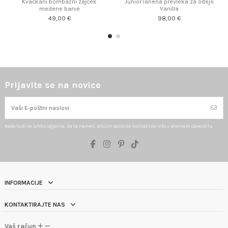
Kvačkani bombažni zajček
Junior lanena prevleka za odejo
medene barve
Vanilla
49,00 €
98,00 €
Prijavite se na novice
Kadarkoli se lahko odjavite. Za ta namen, prosim poiščite kontaktne info v pravnem obvestilu.
INFORMACIJE
KONTAKTIRAJTE NAS
Vaš račun