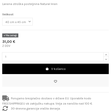
Lanena otroška posteljnina Natural linen
Velikost
Na zalogi
31,00 €
Z DDV
V košarico
Ponujamo brezplačno dostavo v države EU. Uporabite kodo
FREESHIPPINGEU ob zaključku nakupa. Velja za naročila nad 100 €.
30-dnevna garancija vračila denarja.