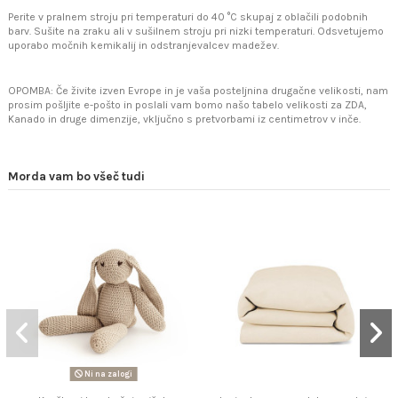
Perite v pralnem stroju pri temperaturi do 40 °C skupaj z oblačili podobnih
barv. Sušite na zraku ali v sušilnem stroju pri nizki temperaturi. Odsvetujemo
uporabo močnih kemikalij in odstranjevalcev madežev.
OPOMBA: Če živite izven Evrope in je vaša posteljnina drugačne velikosti, nam
prosim pošljite e-pošto in poslali vam bomo našo tabelo velikosti za ZDA,
Kanado in druge dimenzije, vključno s pretvorbami iz centimetrov v inče.
Morda vam bo všeč tudi
Ni na zalogi