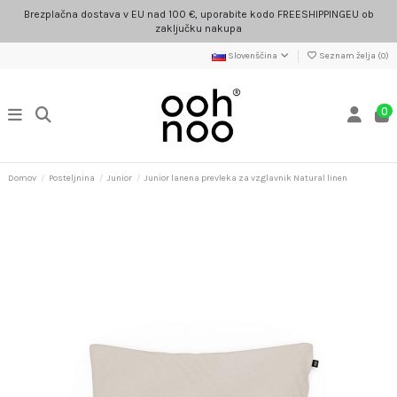
Brezplačna dostava v EU nad 100 €, uporabite kodo FREESHIPPINGEU ob
zaključku nakupa
Slovenščina
Seznam želja (
0
)
0
Domov
Posteljnina
Junior
Junior lanena prevleka za vzglavnik Natural linen