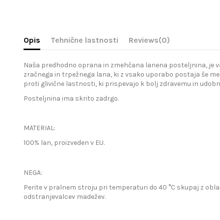
Opis
Tehnične lastnosti
Reviews
(0)
Naša predhodno oprana in zmehčana lanena posteljnina, je vaša 
zračnega in trpežnega lana, ki z vsako uporabo postaja še meh
proti glivične lastnosti, ki prispevajo k bolj zdravemu in udo
Posteljnina ima skrito zadrgo.
MATERIAL:
100% lan, proizveden v EU.
NEGA:
Perite v pralnem stroju pri temperaturi do 40 °C skupaj z obla
odstranjevalcev madežev.