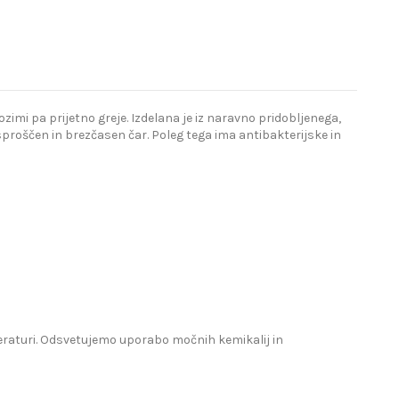
imi pa prijetno greje. Izdelana je iz naravno pridobljenega,
proščen in brezčasen čar. Poleg tega ima antibakterijske in
mperaturi. Odsvetujemo uporabo močnih kemikalij in