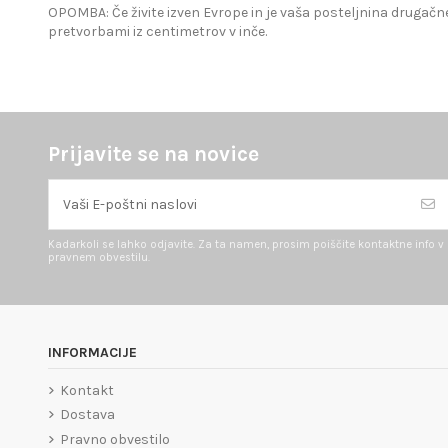
OPOMBA: Če živite izven Evrope in je vaša posteljnina drugačne
pretvorbami iz centimetrov v inče.
Prijavite se na novice
Kadarkoli se lahko odjavite. Za ta namen, prosim poiščite kontaktne info v
pravnem obvestilu.
INFORMACIJE
Kontakt
Dostava
Pravno obvestilo