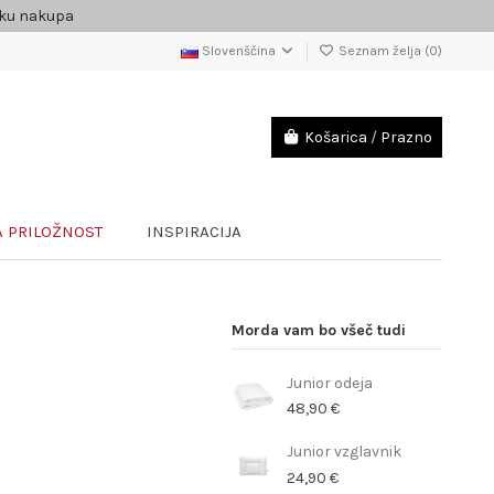
čku nakupa
Slovenščina
Seznam želja (
0
)
Košarica
/
Prazno
 PRILOŽNOST
INSPIRACIJA
Morda vam bo všeč tudi
Junior odeja
48,90 €
Junior vzglavnik
24,90 €