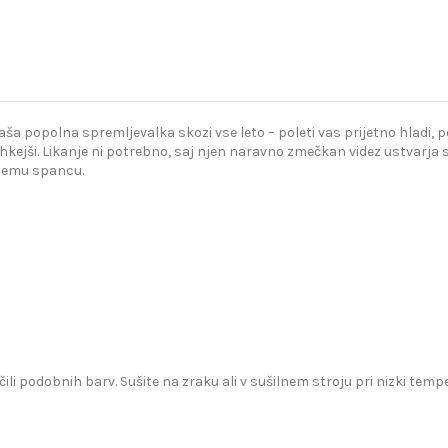
popolna spremljevalka skozi vse leto – poleti vas prijetno hladi, poz
kejši. Likanje ni potrebno, saj njen naravno zmečkan videz ustvarja s
bnemu spancu.
čili podobnih barv. Sušite na zraku ali v sušilnem stroju pri nizki te