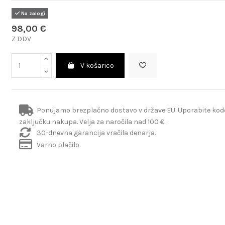
Na zalogi
98,00 €
Z DDV
V košarico
Ponujamo brezplačno dostavo v države EU. Uporabite ko
zaključku nakupa. Velja za naročila nad 100 €.
30-dnevna garancija vračila denarja.
Varno plačilo.