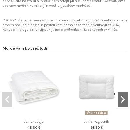
barv. Sušite na zraku ali v sušilnem stroju pri nizki temperaturi. Odsvetujemo
uporabo močnih kemikalij in odstranjevalcev madežev.
OPOMBA: Če živite izven Evrope in je vaša posteljnina drugačne velikosti, nam
prosim pošljite e-pošto in poslali vam bomo našo tabelo velikosti za ZDA,
Kanado in druge dimenzije, vključno s pretvorbami iz centimetrov v inče.
Morda vam bo všeč tudi
Ni na zalogi
Junior odeja
Junior vzglavnik
48,90 €
24,90 €