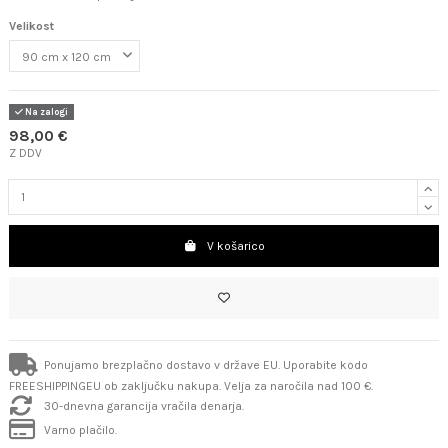
Velikost
Na zalogi
98,00 €
Z DDV
V košarico
Ponujamo brezplačno dostavo v države EU. Uporabite kodo
FREESHIPPINGEU ob zaključku nakupa. Velja za naročila nad 100 €.
30-dnevna garancija vračila denarja.
Varno plačilo.