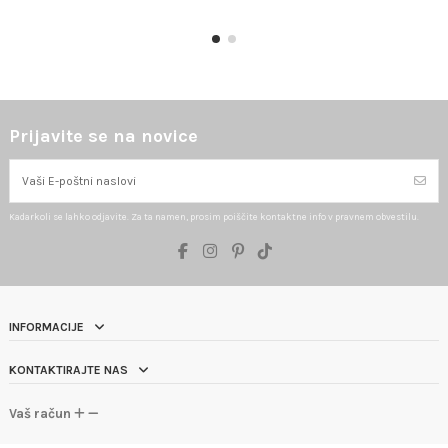
Prijavite se na novice
Kadarkoli se lahko odjavite. Za ta namen, prosim poiščite kontaktne info v pravnem obvestilu.
INFORMACIJE
KONTAKTIRAJTE NAS
Vaš račun