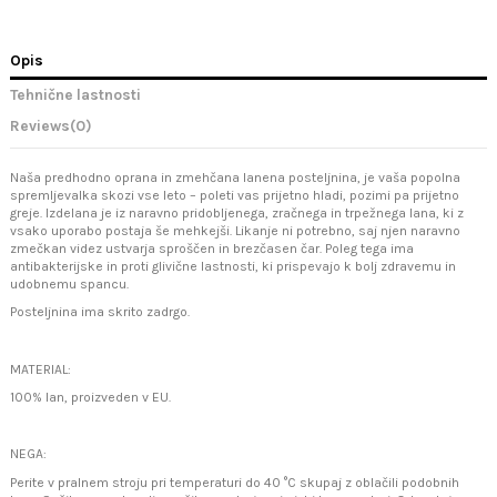
Opis
Tehnične lastnosti
Reviews
(0)
Naša predhodno oprana in zmehčana lanena posteljnina, je vaša popolna
spremljevalka skozi vse leto – poleti vas prijetno hladi, pozimi pa prijetno
greje. Izdelana je iz naravno pridobljenega, zračnega in trpežnega lana, ki z
vsako uporabo postaja še mehkejši. Likanje ni potrebno, saj njen naravno
zmečkan videz ustvarja sproščen in brezčasen čar. Poleg tega ima
antibakterijske in proti glivične lastnosti, ki prispevajo k bolj zdravemu in
udobnemu spancu.
Posteljnina ima skrito zadrgo.
MATERIAL:
100% lan, proizveden v EU.
NEGA:
Perite v pralnem stroju pri temperaturi do 40 °C skupaj z oblačili podobnih