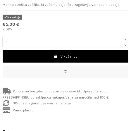
Mehka otroška zaščita, ki vašemu dojenčku zagotavlja varnost in udobje.
Na zalogi
65,00 €
Z DDV
V košarico
Ponujamo brezplačno dostavo v države EU. Uporabite kodo
FREESHIPPINGEU ob zaključku nakupa. Velja za naročila nad 100 €.
30-dnevna garancija vračila denarja.
Varno plačilo.