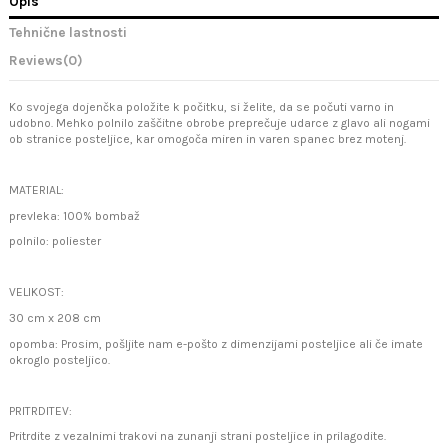
Opis
Tehnične lastnosti
Reviews
(0)
Ko svojega dojenčka položite k počitku, si želite, da se počuti varno in
udobno. Mehko polnilo zaščitne obrobe preprečuje udarce z glavo ali nogami
ob stranice posteljice, kar omogoča miren in varen spanec brez motenj.
MATERIAL:
prevleka: 100% bombaž
polnilo: poliester
VELIKOST:
30 cm x 208 cm
opomba: Prosim, pošljite nam e-pošto z
dimenzijami posteljice ali če imate
okroglo posteljico.
PRITRDITEV:
Pritrdite z vezalnimi trakovi na zunanji strani posteljice in prilagodite.