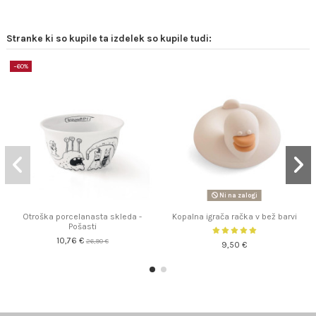
Stranke ki so kupile ta izdelek so kupile tudi:
−60%
Ni na zalogi
Otroška porcelanasta skleda -
Kopalna igrača račka v bež barvi
Pošasti
10,76 €
26,90 €
9,50 €