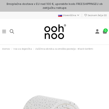
Brezplačna dostava v EU nad 100 €, uporabite kodo FREESHIPPINGEU ob
zaključku nakupa
Slovenščina
Seznam želja (
0
)
0
Domov
Vse za dojenčka
Zaščitna obroba za otroško posteljo - Black Confetti