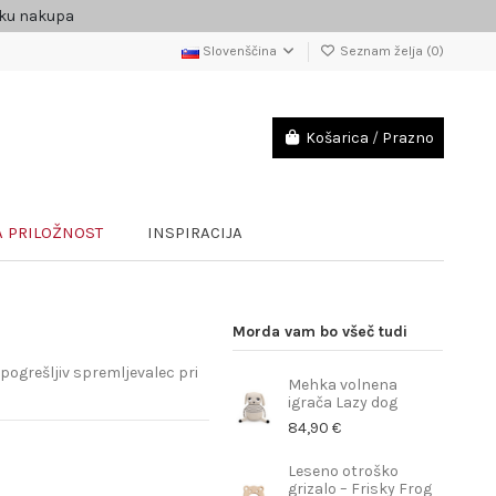
čku nakupa
Slovenščina
Seznam želja (
0
)
Košarica
/
Prazno
 PRILOŽNOST
INSPIRACIJA
Morda vam bo všeč tudi
ogrešljiv spremljevalec pri
Mehka volnena
igrača Lazy dog
84,90 €
Leseno otroško
grizalo – Frisky Frog