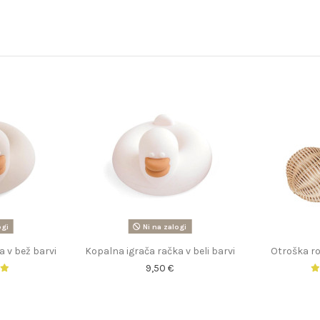
ogi
Ni na zalogi
a v bež barvi
Kopalna igrača račka v beli barvi
Otroška ro
9,50 €