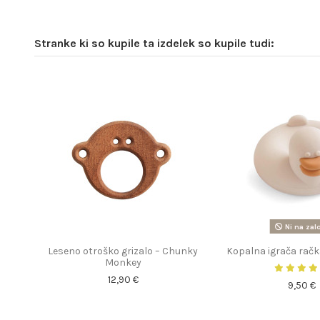
Stranke ki so kupile ta izdelek so kupile tudi:
Ni na zal
Leseno otroško grizalo – Chunky
Kopalna igrača račk
Monkey
12,90 €
9,50 €