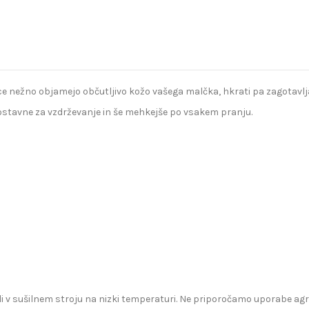
e nežno objamejo občutljivo kožo vašega malčka, hkrati pa zagotavlj
enostavne za vzdrževanje in še mehkejše po vsakem pranju.
li v sušilnem stroju na nizki temperaturi. Ne priporočamo uporabe agr