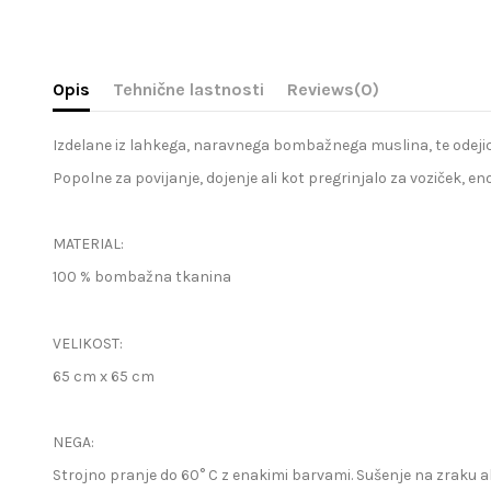
Opis
Tehnične lastnosti
Reviews
(0)
Izdelane iz lahkega, naravnega bombažnega muslina, te odejic
Popolne za povijanje, dojenje ali kot pregrinjalo za voziček, 
MATERIAL:
100 % bombažna tkanina
VELIKOST:
65 cm x 65 cm
NEGA:
Strojno pranje do 60° C z enakimi barvami. Sušenje na zraku a