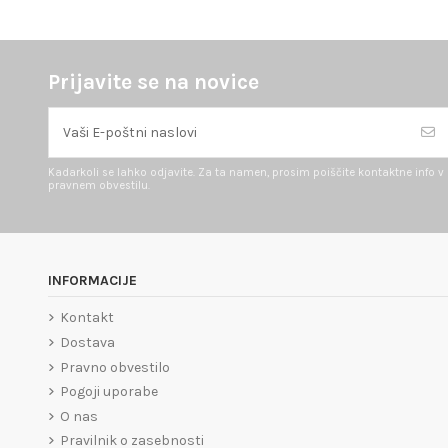
Prijavite se na novice
Kadarkoli se lahko odjavite. Za ta namen, prosim poiščite kontaktne info v
pravnem obvestilu.
INFORMACIJE
Kontakt
Dostava
Pravno obvestilo
Pogoji uporabe
O nas
Pravilnik o zasebnosti