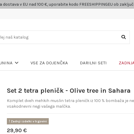
a dostava v EU nad 100 €, uporabite kodo FREESHIPPINGEU ob zaklju
VSE ZA DOJENČKA
DARILNI SETI
ZADNJA
LJNINA
Set 2 tetra pleničk - Olive tree in Sahara
Komplet dveh mehkih muslin tetra pleničk iz 100 % bombaža je nep
vsakodnevni negi vašega malčka.
Zadnji izdelki v trgovini
29,90 €