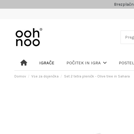
Brezplačn
IGRAČE
POČITEK IN IGRA
POSTE
Domov
Vse za dojenčka
Set 2 tetra pleničk - Olive tree in Sahara