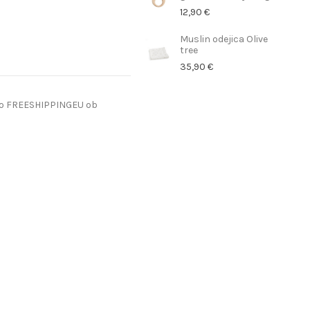
12,90 €
Muslin odejica Olive
tree
35,90 €
do FREESHIPPINGEU ob