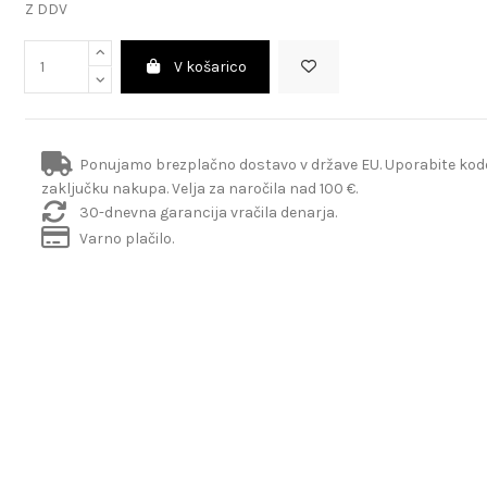
Z DDV
V košarico
Ponujamo brezplačno dostavo v države EU. Uporabite ko
zaključku nakupa. Velja za naročila nad 100 €.
30-dnevna garancija vračila denarja.
Varno plačilo.