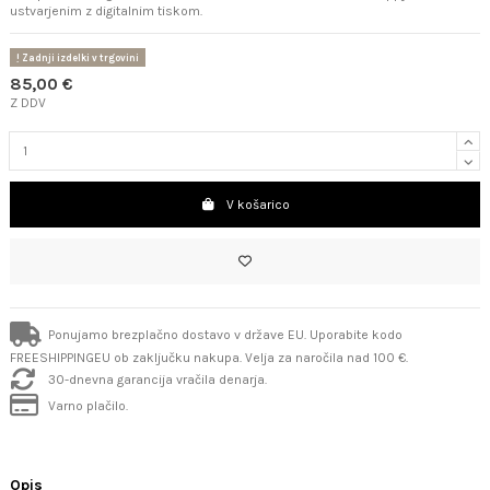
ustvarjenim z digitalnim tiskom.
Zadnji izdelki v trgovini
85,00 €
Z DDV
V košarico
Ponujamo brezplačno dostavo v države EU. Uporabite kodo
FREESHIPPINGEU ob zaključku nakupa. Velja za naročila nad 100 €.
30-dnevna garancija vračila denarja.
Varno plačilo.
Opis