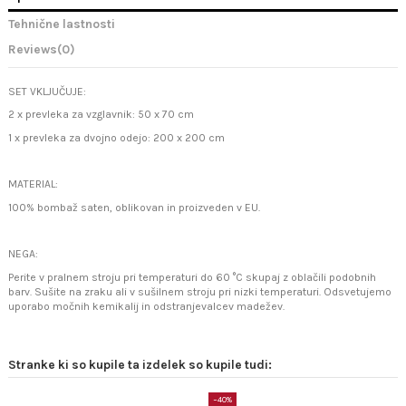
Tehnične lastnosti
Reviews
(0)
SET VKLJUČUJE:
2 x prevleka za vzglavnik: 50 x 70 cm
1 x prevleka za dvojno odejo: 200 x 200 cm
MATERIAL:
100% bombaž saten, oblikovan in proizveden v EU.
NEGA:
Perite v pralnem stroju pri temperaturi do 60 °C skupaj z oblačili podobnih
barv. Sušite na zraku ali v sušilnem stroju pri nizki temperaturi. Odsvetujemo
uporabo močnih kemikalij in odstranjevalcev madežev.
Stranke ki so kupile ta izdelek so kupile tudi:
−40%