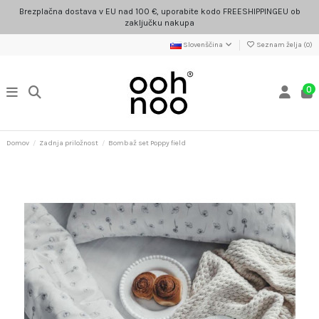
Brezplačna dostava v EU nad 100 €, uporabite kodo FREESHIPPINGEU ob
zaključku nakupa
Slovenščina
Seznam želja (
0
)
0
Domov
Zadnja priložnost
Bombaž set Poppy field