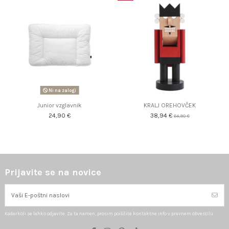
Ni na zalogi
Junior vzglavnik
KRALJ OREHOVČEK
24,90 €
38,94 €
64,90 €
Prijavite se na novice
Kadarkoli se lahko odjavite. Za ta namen, prosim poiščite kontaktne info v pravnem obvestilu.