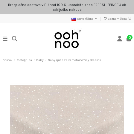
Brezplačna dostava v EU nad 100 €, uporabite kodo FREESHIPPINGEU ob
zaključku nakupa
Slovenščina
Seznam želja (
0
)
0
Domov
Posteljnina
Baby
Baby rjuha za vzmetnico Tiny dreams