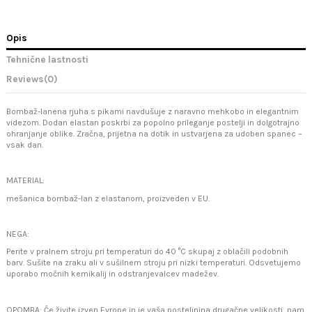
Opis
Tehnične lastnosti
Reviews
(0)
Bombaž-lanena rjuha s pikami navdušuje z naravno mehkobo in elegantnim
videzom. Dodan elastan poskrbi za popolno prileganje postelji in dolgotrajno
ohranjanje oblike. Zračna, prijetna na dotik in ustvarjena za udoben spanec –
vsak dan.
MATERIAL:
mešanica bombaž-lan z elastanom, proizveden v EU.
NEGA:
Perite v pralnem stroju pri temperaturi do 40 °C skupaj z oblačili podobnih
barv. Sušite na zraku ali v sušilnem stroju pri nizki temperaturi. Odsvetujemo
uporabo močnih kemikalij in odstranjevalcev madežev.
OPOMBA: Če živite izven Evrope in je vaša posteljnina drugačne velikosti, nam