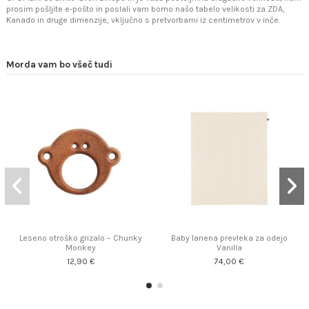
prosim pošljite e-pošto in poslali vam bomo našo tabelo velikosti za ZDA,
Kanado in druge dimenzije, vključno s pretvorbami iz centimetrov v inče.
Morda vam bo všeč tudi
Leseno otroško grizalo – Chunky
Baby lanena prevleka za odejo
Monkey
Vanilla
12,90 €
74,00 €