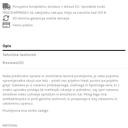
Ponujamo brezplačno dostavo v države EU. Uporabite kodo
FREESHIPPINGEU ob zaključku nakupa. Velja za naročila nad 100 €.
30-dnevna garancija vračila denarja.
Varno plačilo.
Opis
Tehnične lastnosti
Reviews
(0)
Naša predhodno oprana in zmehčana lanena posteljnina, je vaša popolna
spremljevalka skozi vse leto – poleti vas prijetno hladi, pozimi pa prijetno
greje. Izdelana je iz naravno pridobljenega, zračnega in trpežnega lana, ki z
vsako uporabo postaja še mehkejši. Likanje ni potrebno, saj njen naravno
zmečkan videz ustvarja sproščen in brezčasen čar. Poleg tega ima
antibakterijske in proti glivične lastnosti, ki prispevajo k bolj zdravemu in
udobnemu spancu.
Posteljnina ima skrito zadrgo.
MATERIAL: