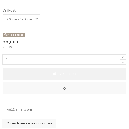
Velikost
Ni na zalogi
98,00 €
Z DDV
V košarico