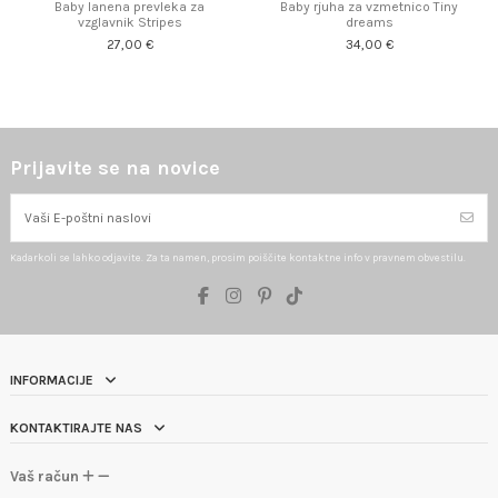
Baby lanena prevleka za
Baby rjuha za vzmetnico Tiny
vzglavnik Stripes
dreams
27,00 €
34,00 €
Prijavite se na novice
Kadarkoli se lahko odjavite. Za ta namen, prosim poiščite kontaktne info v pravnem obvestilu.
INFORMACIJE
KONTAKTIRAJTE NAS
Vaš račun