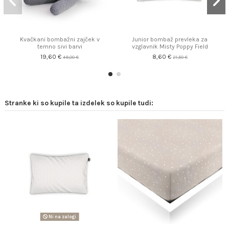
Kvačkani bombažni zajček v
Junior bombaž prevleka za
temno sivi barvi
vzglavnik Misty Poppy Field
19,60 €
8,60 €
49,00 €
21,50 €
Stranke ki so kupile ta izdelek so kupile tudi:
Ni na zalogi