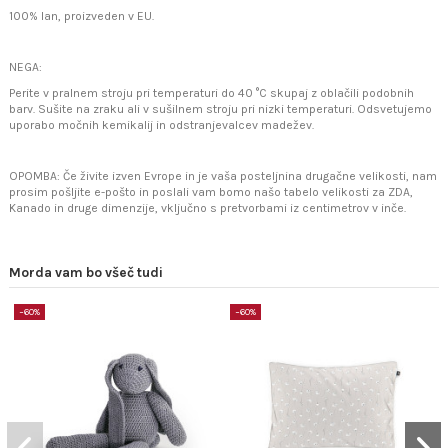
100% lan, proizveden v EU.
NEGA:
Perite v pralnem stroju pri temperaturi do 40 °C skupaj z oblačili podobnih
barv. Sušite na zraku ali v sušilnem stroju pri nizki temperaturi. Odsvetujemo
uporabo močnih kemikalij in odstranjevalcev madežev.
OPOMBA: Če živite izven Evrope in je vaša posteljnina drugačne velikosti, nam
prosim pošljite e-pošto in poslali vam bomo našo tabelo velikosti za ZDA,
Kanado in druge dimenzije, vključno s pretvorbami iz centimetrov v inče.
Morda vam bo všeč tudi
−60%
−60%