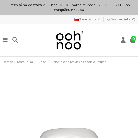
Brezplačna dostava v EU nad 100 €, uporabite kodo FREESHIPPINGEU ob
zaključku nakupa
Slovenščina
Seznam želja (
0
)
0
Domov
Posteljnina
Junior
Junior lanena prevleka za odejo Stripes