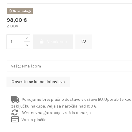
Ni na zalogi
98,00 €
Z DDV
V košarico
Ponujamo brezplačno dostavo v države EU. Uporabite ko
zaključku nakupa. Velja za naročila nad 100 €.
30-dnevna garancija vračila denarja.
Varno plačilo.