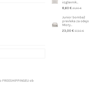
vzglavnik...
8,60 €
21,50 €
Junior bombaž
prevleka za odejo
Misty...
23,00 €
57,50 €
do FREESHIPPINGEU ob