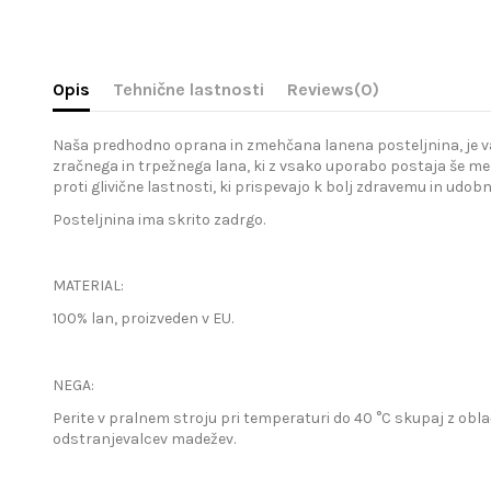
Opis
Tehnične lastnosti
Reviews
(0)
Naša predhodno oprana in zmehčana lanena posteljnina, je vaša 
zračnega in trpežnega lana, ki z vsako uporabo postaja še meh
proti glivične lastnosti, ki prispevajo k bolj zdravemu in udo
Posteljnina ima skrito zadrgo.
MATERIAL:
100% lan, proizveden v EU.
NEGA:
Perite v pralnem stroju pri temperaturi do 40 °C skupaj z obla
odstranjevalcev madežev.