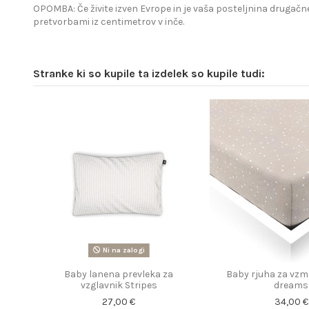
OPOMBA: Če živite izven Evrope in je vaša posteljnina drugačne
pretvorbami iz centimetrov v inče.
Stranke ki so kupile ta izdelek so kupile tudi:
Ni na zalogi
Baby lanena prevleka za
Baby rjuha za vzm
vzglavnik Stripes
dreams
27,00 €
34,00 €