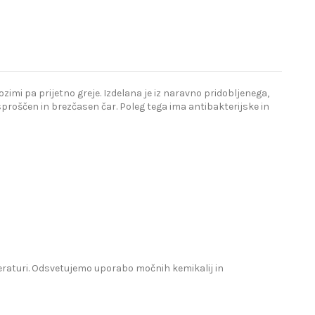
imi pa prijetno greje. Izdelana je iz naravno pridobljenega,
proščen in brezčasen čar. Poleg tega ima antibakterijske in
mperaturi. Odsvetujemo uporabo močnih kemikalij in