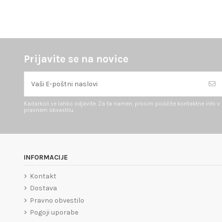
Prijavite se na novice
Kadarkoli se lahko odjavite. Za ta namen, prosim poiščite kontaktne info v
pravnem obvestilu.
INFORMACIJE
Kontakt
Dostava
Pravno obvestilo
Pogoji uporabe