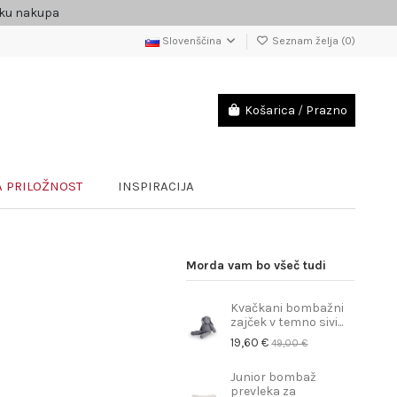
čku nakupa
Slovenščina
Seznam želja (
0
)
Košarica
/
Prazno
 PRILOŽNOST
INSPIRACIJA
Morda vam bo všeč tudi
Kvačkani bombažni
zajček v temno sivi...
19,60 €
49,00 €
Junior bombaž
prevleka za