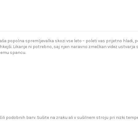
popolna spremljevalka skozi vse leto – poleti vas prijetno hladi, poz
kejši. Likanje ni potrebno, saj njen naravno zmečkan videz ustvarja s
bnemu spancu.
čili podobnih barv. Sušite na zraku ali v sušilnem stroju pri nizki te